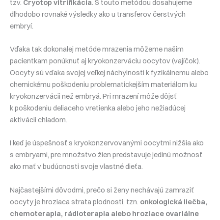
tzv.
Cryotop vitrifikácia
. S touto metódou dosahujeme
dlhodobo rovnaké výsledky ako u transferov čerstvých
embryí.
Vďaka tak dokonalej metóde mrazenia môžeme našim
pacientkam ponúknuť aj kryokonzerváciu oocytov (vajíčok).
Oocyty sú vďaka svojej veľkej náchylnosti k fyzikálnemu alebo
chemickému poškodeniu problematickejším materiálom ku
kryokonzervácii než embryá. Pri mrazení môže dôjsť
k poškodeniu deliaceho vretienka alebo jeho nežiadúcej
aktivácii chladom.
I keď je úspešnosť s kryokonzervovanými oocytmi nižšia ako
s embryami, pre množstvo žien predstavuje jedinú možnosť
ako mať v budúcnosti svoje vlastné dieťa.
Najčastejšími dôvodmi, prečo si ženy nechávajú zamraziť
oocyty je hroziaca strata plodnosti, tzn.
onkologická liečba,
chemoterapia, rádioterapia alebo hroziace ovariálne