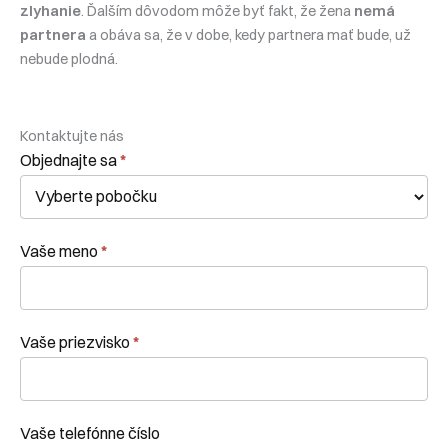
zlyhanie
. Ďalším dôvodom môže byť fakt, že žena
nemá
partnera
a obáva sa, že v dobe, kedy partnera mať bude, už
nebude plodná.
Kontaktujte nás
Kontaktní
Objednajte sa
*
formulár
Vaše meno
*
Vaše priezvisko
*
Vaše telefónne číslo