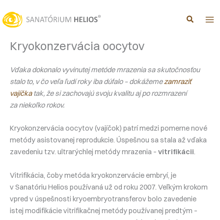
Preskočiť
na
obsah
Kryokonzervácia oocytov
Vďaka dokonalo vyvinutej metóde mrazenia sa skutočnosťou
stalo to, v čo veľa ľudí roky iba dúfalo – dokážeme
zamraziť
vajíčka
tak, že si zachovajú svoju kvalitu aj po rozmrazení
za niekoľko rokov.
Kryokonzervácia oocytov (vajíčok) patrí medzi pomerne nové
metódy asistovanej reprodukcie. Úspešnou sa stala až vďaka
zavedeniu tzv. ultrarýchlej metódy mrazenia –
vitrifikácii
.
Vitrifikácia, čoby metóda kryokonzervácie embryí, je
v Sanatóriu Helios používaná už od roku 2007. Veľkým krokom
vpred v úspešnosti kryoembryotransferov bolo zavedenie
istej modifikácie vitrifikačnej metódy používanej predtým –