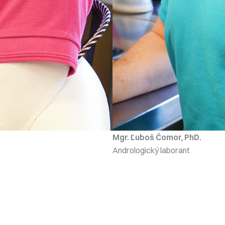
Mgr. Ľuboš
Čomor, PhD.
Andrologický laborant