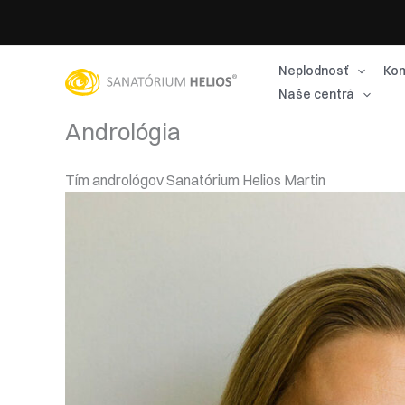
Preskočiť
na
obsah
Neplodnosť
Kom
Naše centrá
Andrológia
Tím andrológov Sanat
órium Helios Martin