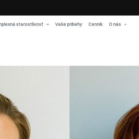
plexná starostlivosť
Vaše príbehy
Cenník
O nás