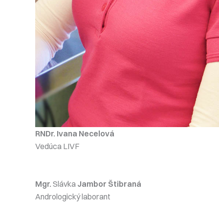
RNDr. Ivana Necelová
Vedúca LIVF
Mgr.
Slávka
Jambor Štibraná
Andrologický laborant