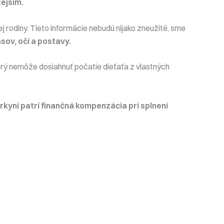
tejším.
 rodiny. Tieto informácie nebudú nijako zneužité, sme
sov, očí a postavy.
torý nemôže dosiahnuť počatie dieťaťa z vlastných
rkyni patrí finančná kompenzácia pri splnení