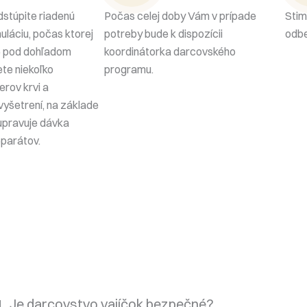
stúpite riadenú
Počas celej doby Vám v prípade
Stim
uláciu, počas ktorej
potreby bude k dispozícii
odbe
e pod dohľadom
koordinátorka darcovského
ete niekoľko
programu.
erov krvi a
vyšetrení, na základe
 upravuje dávka
parátov.
1. Je darcovstvo vajíčok bezpečné?