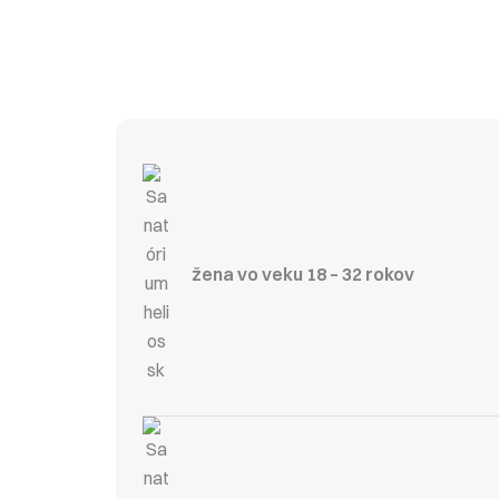
žena vo veku 18 – 32 rokov