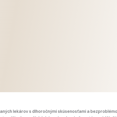
vaných lekárov s dlhoročnými skúsenosťami a bezproblémo