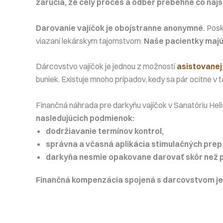
zaručia, že celý proces a odber prebehne čo najše
Darovanie vajíčok je obojstranne anonymné.
Posky
viazaní lekárskym tajomstvom.
Naše pacientky majú 
Dárcovstvo vajíčok je jednou z možností
asistovanej
buniek. Existuje mnoho prípadov, kedy sa pár ocitne v t
Finančná náhrada pre darkyňu vajíčok v Sanatóriu Heli
nasledujúcich podmienok:
dodržiavanie termínov kontrol,
správna a včasná aplikácia stimulačných prep
darkyňa nesmie opakovane darovať skôr než po
Finančná kompenzácia spojená s darcovstvom je 