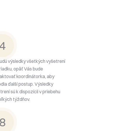
4
udú výsledky všetkých vyšetrení
riadku, opäť Vás bude
aktovať koordinátorka, aby
dla ďalší postup. Výsledky
trení sú k dispozícii v priebehu
oľkých týždňov.
8