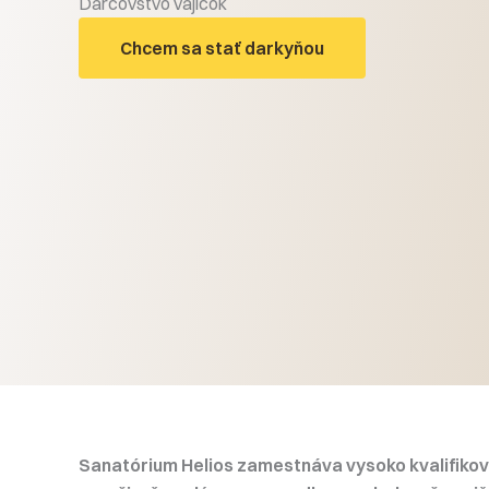
Darcovstvo vajíčok
Chcem sa stať darkyňou
Sanatórium Helios zamestnáva vysoko kvalifiko