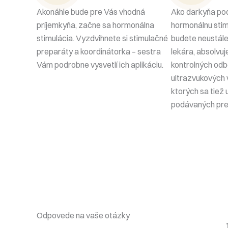
Akonáhle bude pre Vás vhodná
Ako darkyňa pod
príjemkyňa, začne sa hormonálna
hormonálnu stim
stimulácia. Vyzdvihnete si stimulačné
budete neustál
preparáty a koordinátorka – sestra
lekára, absolvuj
Vám podrobne vysvetlí ich aplikáciu.
kontrolných odb
ultrazvukových 
ktorých sa tiež
podávaných pre
Odpovede na vaše otázky