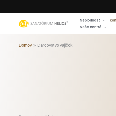
Preskočiť
na
obsah
Neplodnosť
Kom
Naše centrá
Domov
Darcovstvo vajíčok