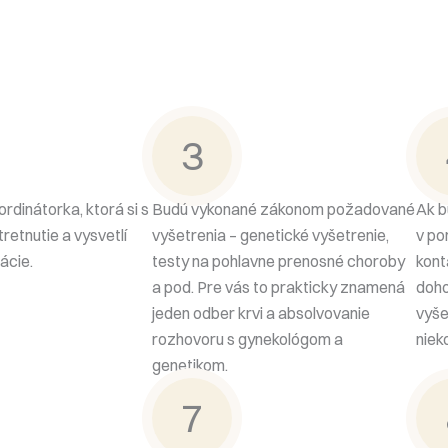
3
rdinátorka, ktorá si s
Budú vykonané zákonom požadované
Ak b
retnutie a vysvetlí
vyšetrenia – genetické vyšetrenie,
v po
ácie.
testy na pohlavne prenosné choroby
kont
a pod. Pre vás to prakticky znamená
doho
jeden odber krvi a absolvovanie
vyše
rozhovoru s gynekológom a
niek
genetikom.
7