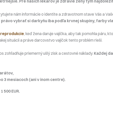
trnejšie. Pre našich lekárov je zdravie ženy tým najdôleži
tujete nám informácie o identite a zdravotnom stave Vás a Vašej
právo vybrať si darkyňu iba podľa krvnej skupiny, farby vla
 reprodukcie
, keď žena daruje vajíčka, aby tak pomohla páru, k
akej situácii a práve darcovstvo vajíčok tento problém rieši.
os zohľadňuje priemerný ušlý zisk a cestovné náklady.
Každej da
arátov,
 3 mesiacoch (ani v inom centre).
1 500 EUR.