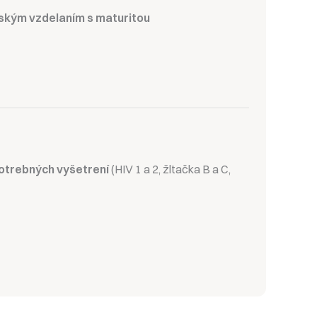
ským vzdelaním s maturitou
otrebných vyšetrení
(HIV 1 a 2, žltačka B a C,