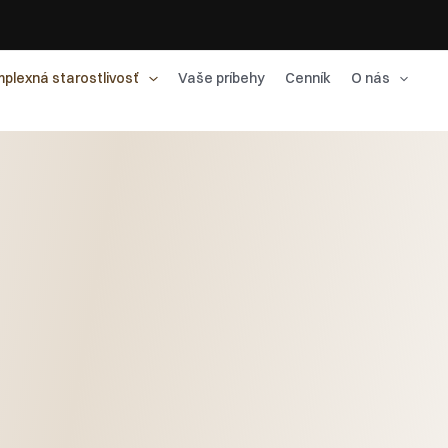
plexná starostlivosť
Vaše príbehy
Cenník
O nás