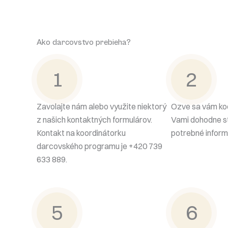
Ako darcovstvo prebieha?
1
2
Zavolajte nám alebo využite niektorý
Ozve sa vám koo
z našich kontaktných formulárov.
Vami dohodne st
Kontakt na koordinátorku
potrebné inform
darcovského programu je +420 739
633 889.
5
6