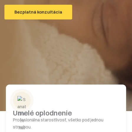
Bezplatná konzultácia
Umelé oplodnenie
Profesionálna starostlivosť, všetko pod jednou
strechou.