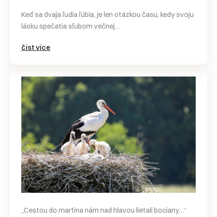
Keď sa dvaja ľudia ľúbia, je len otázkou času, kedy svoju
lásku spečatia sľubom večnej…
číst více
„Cestou do martina nám nad hlavou lietali bociany…“