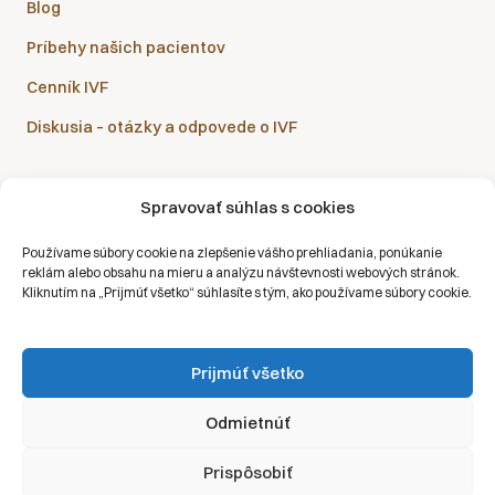
Blog
Príbehy našich pacientov
Cenník IVF
Diskusia – otázky a odpovede o IVF
Spravovať súhlas s cookies
Sanatórium Helios je partnerom všetkých zdravotných
Používame súbory cookie na zlepšenie vášho prehliadania, ponúkanie
poisťovní:
reklám alebo obsahu na mieru a analýzu návštevnosti webových stránok.
Kliknutím na „Prijmúť všetko“ súhlasíte s tým, ako používame súbory cookie.
Prijmúť všetko
Copyright © 2026 | Všetky práva vyhradené | Sanatórium Helios SK
Odmietnúť
Ochrana osobných údajov
Prispôsobiť
Právne vyhlásenie