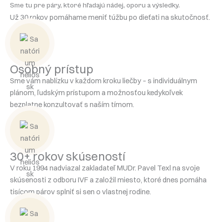
Sme tu pre páry, ktoré hľadajú nádej, oporu a výsledky.
Už 30 rokov pomáhame meniť túžbu po dieťati na skutočnosť.
Osobný prístup
Sme vám nablízku v každom kroku liečby – s individuálnym
plánom, ľudským prístupom a možnosťou kedykoľvek
bezplatne konzultovať s naším tímom.
30+ rokov skúseností
V roku 1994 nadviazal zakladateľ MUDr. Pavel Texl na svoje
skúsenosti z odboru IVF a založil miesto, ktoré dnes pomáha
tisícom párov splniť si sen o vlastnej rodine.