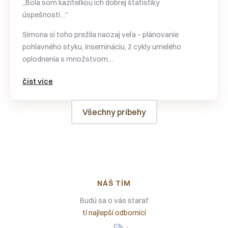
„Bola som kaziteľkou ich dobrej štatistiky
úspešnosti…“
Simona si toho prežila naozaj veľa – plánovanie
pohlavného styku, insemináciu, 2 cykly umelého
oplodnenia s množstvom…
číst více
Všechny príbehy
NÁŠ TÍM
Budú sa o vás starať
tí najlepší odborníci