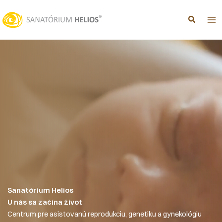
Preskočiť
na
obsah
Sanatórium Helios
U nás sa začína život
Centrum pre asistovanú reprodukciu, genetiku a gynekológiu