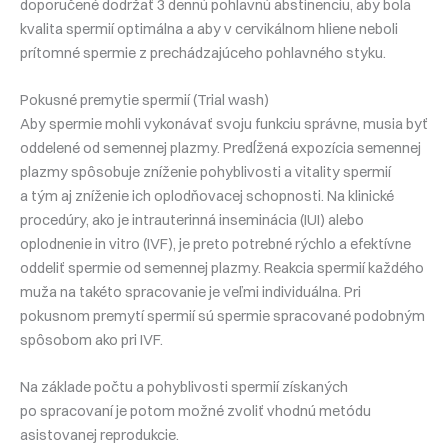
doporučené dodržať 3 dennú pohlavnú abstinenciu, aby bola
kvalita spermií optimálna a aby v cervikálnom hliene neboli
prítomné spermie z prechádzajúceho pohlavného styku.
Pokusné premytie spermií (Trial wash)
Aby spermie mohli vykonávať svoju funkciu správne, musia byť
oddelené od semennej plazmy. Predĺžená expozícia semennej
plazmy spôsobuje zníženie pohyblivosti a vitality spermií
a tým aj zníženie ich oplodňovacej schopnosti. Na klinické
procedúry, ako je intrauterinná inseminácia (IUI) alebo
oplodnenie in vitro (IVF), je preto potrebné rýchlo a efektívne
oddeliť spermie od semennej plazmy. Reakcia spermií každého
muža na takéto spracovanie je veľmi individuálna. Pri
pokusnom premytí spermií sú spermie spracované podobným
spôsobom ako pri IVF.
Na základe počtu a pohyblivosti spermií získaných
po spracovaní je potom možné zvoliť vhodnú metódu
asistovanej reprodukcie.