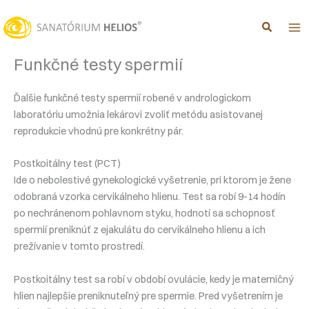
Preskočiť
na
obsah
Funkčné testy spermií
Ďalšie funkčné testy spermií robené v andrologickom
laboratóriu umožnia lekárovi zvoliť metódu asistovanej
reprodukcie vhodnú pre konkrétny pár.
Postkoitálny test (PCT)
Ide o nebolestivé gynekologické vyšetrenie, pri ktorom je žene
odobraná vzorka cervikálneho hlienu. Test sa robí 9-14 hodín
po nechránenom pohlavnom styku, hodnotí sa schopnosť
spermií preniknúť z ejakulátu do cervikálneho hlienu a ich
prežívanie v tomto prostredí.
Postkoitálny test sa robí v období ovulácie, kedy je materničný
hlien najlepšie preniknuteľný pre spermie. Pred vyšetrením je