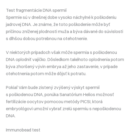
Test fragmentácie DNA spermií
Spermie sú v dnešnej dobe vysoko náchylné k poškodeniu
jadrovej DNA. Je známe, že toto poškodenie môže byť
príčinou zníženej plodnosti muža a býva dávané do súvislosti
s dlhšou dobou potrebnou na otehotnenie.
V niektorých prípadoch však môže spermia s poškodenou
DNA oplodniť vajíčko. Dôsledkom takéhoto oplodnenia potom
býva zhoršený vývin embrya až jeho zastavenie, v prípade
otehotnenia potom môže dôjsť k potratu.
Pokiaľ Vám bude zistený zvýšený výskyt spermií
s poškodenou DNA, ponúka Sanatórium Helios možnosť
fertilizácie oocytov pomocou metódy PICSI, ktorá
embryológovi umožní vybrať zrelú spermiu s nepoškodenou
DNA.
Immunobead test