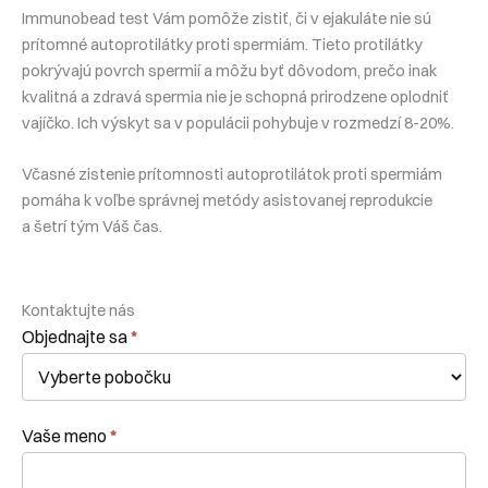
Immunobead test Vám pomôže zistiť, či v ejakuláte nie sú
prítomné autoprotilátky proti spermiám. Tieto protilátky
pokrývajú povrch spermií a môžu byť dôvodom, prečo inak
kvalitná a zdravá spermia nie je schopná prirodzene oplodniť
vajíčko. Ich výskyt sa v populácii pohybuje v rozmedzí 8-20%.
Včasné zistenie prítomnosti autoprotilátok proti spermiám
pomáha k voľbe správnej metódy asistovanej reprodukcie
a šetrí tým Váš čas.
Kontaktujte nás
Kontaktní
Objednajte sa
*
formulár
Vaše meno
*