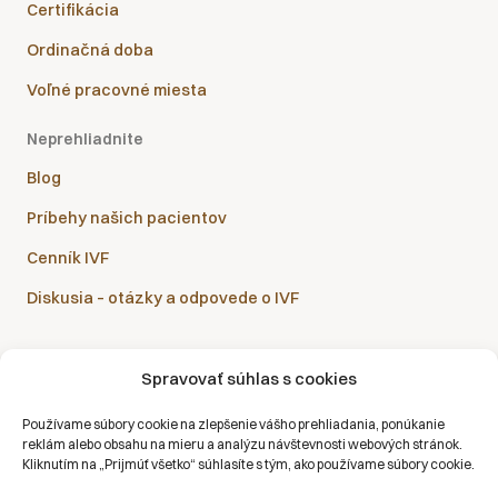
Certifikácia
Ordinačná doba
Voľné pracovné miesta
Neprehliadnite
Blog
Príbehy našich pacientov
Cenník IVF
Diskusia – otázky a odpovede o IVF
Spravovať súhlas s cookies
Sanatórium Helios je partnerom všetkých zdravotných
Používame súbory cookie na zlepšenie vášho prehliadania, ponúkanie
poisťovní:
reklám alebo obsahu na mieru a analýzu návštevnosti webových stránok.
Kliknutím na „Prijmúť všetko“ súhlasíte s tým, ako používame súbory cookie.