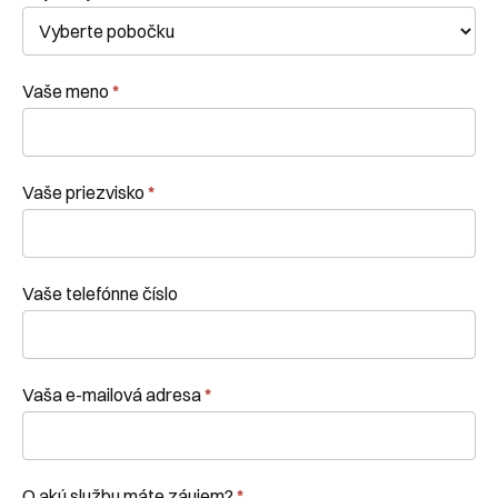
formulár
Vaše meno
*
Vaše priezvisko
*
Vaše telefónne číslo
Vaša e-mailová adresa
*
O akú službu máte záujem?
*