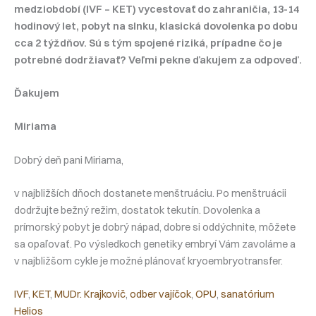
medziobdobí (IVF – KET) vycestovať do zahraničia, 13-14
hodinový let, pobyt na slnku, klasická dovolenka po dobu
cca 2 týždňov. Sú s tým spojené riziká, prípadne čo je
potrebné dodržiavať? Veľmi pekne ďakujem za odpoveď.
Ďakujem
Miriama
Dobrý deň pani Miriama,
v najbližších dňoch dostanete menštruáciu. Po menštruácii
dodržujte bežný režim, dostatok tekutín. Dovolenka a
prímorský pobyt je dobrý nápad, dobre si oddýchnite, môžete
sa opaľovať. Po výsledkoch genetiky embryí Vám zavoláme a
v najbližšom cykle je možné plánovať kryoembryotransfer.
IVF
, 
KET
, 
MUDr. Krajkovič
, 
odber vajíčok
, 
OPU
, 
sanatórium
Helios