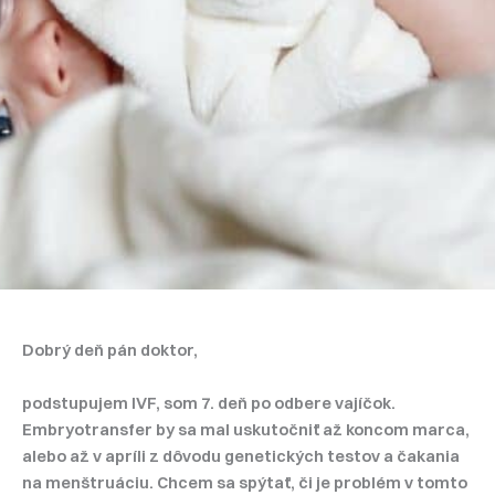
Dobrý deň pán doktor,
podstupujem IVF, som 7. deň po odbere vajíčok.
Embryotransfer by sa mal uskutočniť až koncom marca,
alebo až v apríli z dôvodu genetických testov a čakania
na menštruáciu. Chcem sa spýtať, či je problém v tomto