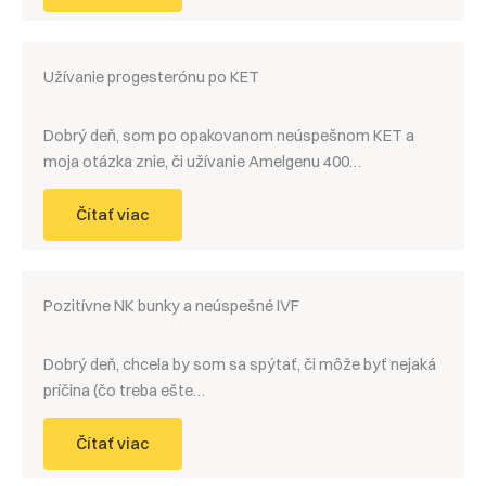
Užívanie progesterónu po KET
Dobrý deň, som po opakovanom neúspešnom KET a
moja otázka znie, či užívanie Amelgenu 400…
Čítať viac
Pozitívne NK bunky a neúspešné IVF
Dobrý deň, chcela by som sa spýtať, či môže byť nejaká
príčina (čo treba ešte…
Čítať viac