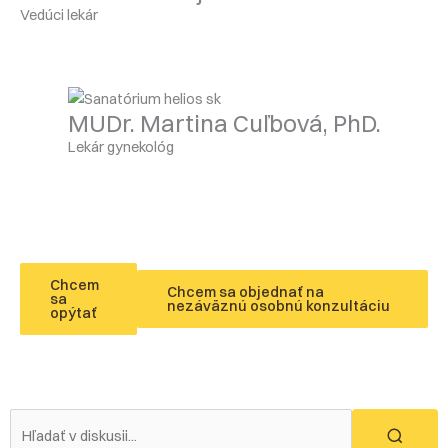
Vedúci lekár
MUDr. Martina Cuľbová, PhD.
Lekár gynekológ
Chcem
Chcem sa objednať na
sa
nezáväznú osobnú konzultáciu
opýtať