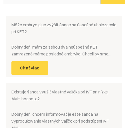
Môže embryo glue zvýšiť šance na úspešné uhniezdenie
pri KET?
Dobrý deň, mám za sebou dva neúspešné KET
zamrazené máme posledné embryko. Chceli by sme…
Čítať viac
Existuje šanca využiť vlastné vajíčka pri IVF pri nízkej
AMH hodnote?
Dobrý deň, chcem informovať je ešte šanca na
vyprodukovanie vlastných vajíčok pri podstúpení IVF