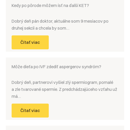
Kedy po pôrode môžem ísť na ďalší KET?
Dobrý deň pán doktor, aktuálne som 9 mesiacov po
druhej sekcii a chcela by som…
Čítať viac
Môže dieťa po IVF zdediť aspergerov syndróm?
Dobrý deň, partnerovi vyšiel zlý spermiogram, pomalé
a zle tvarované spermie. Z predchádzajúceho vzťahu už
má…
Čítať viac