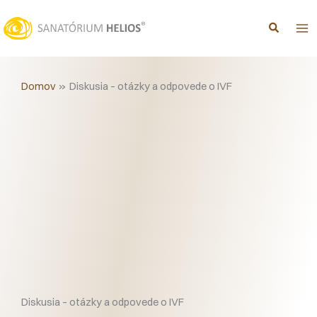
Preskočiť
na
obsah
Domov
Diskusia – otázky a odpovede o IVF
Diskusia – otázky a odpovede o IVF