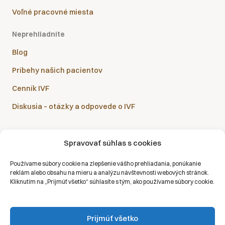
Voľné pracovné miesta
Neprehliadnite
Blog
Príbehy našich pacientov
Cenník IVF
Diskusia – otázky a odpovede o IVF
Spravovať súhlas s cookies
Sanatórium Helios je partnerom všetkých zdravotných
Používame súbory cookie na zlepšenie vášho prehliadania, ponúkanie
poisťovní:
reklám alebo obsahu na mieru a analýzu návštevnosti webových stránok.
Kliknutím na „Prijmúť všetko“ súhlasíte s tým, ako používame súbory cookie.
Prijmúť všetko