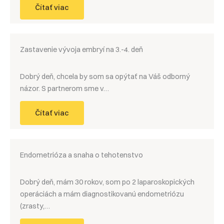
Čítať viac
Zastavenie vývoja embryí na 3.-4. deň
Dobrý deň, chcela by som sa opýtať na Váš odborný
názor. S partnerom sme v…
Čítať viac
Endometrióza a snaha o tehotenstvo
Dobrý deň, mám 30 rokov, som po 2 laparoskopických
operáciách a mám diagnostikovanú endometriózu
(zrasty,…