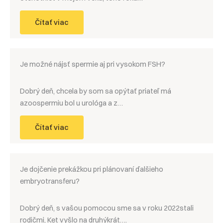
Čítať viac
Je možné nájsť spermie aj pri vysokom FSH?
Dobrý deň, chcela by som sa opýtať priateľ má
azoospermiu bol u urológa a z…
Čítať viac
Je dojčenie prekážkou pri plánovaní ďalšieho
embryotransferu?
Dobrý deň, s vašou pomocou sme sa v roku 2022stali
rodičmi, Ket vyšlo na druhýkrát….