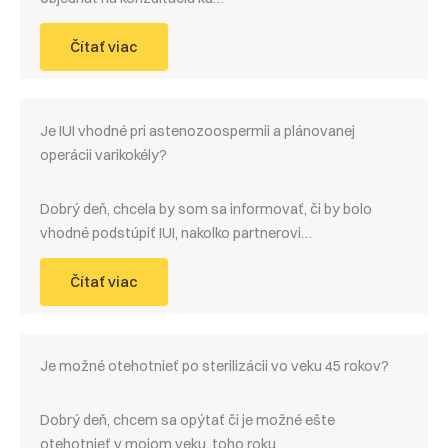
Čítať viac
Je IUI vhodné pri astenozoospermii a plánovanej
operácii varikokély?
Dobrý deň, chcela by som sa informovať, či by bolo
vhodné podstúpiť IUI, nakolko partnerovi…
Čítať viac
Je možné otehotnieť po sterilizácii vo veku 45 rokov?
Dobrý deň, chcem sa opýtať či je možné ešte
otehotnieť v mojom veku, toho roku…