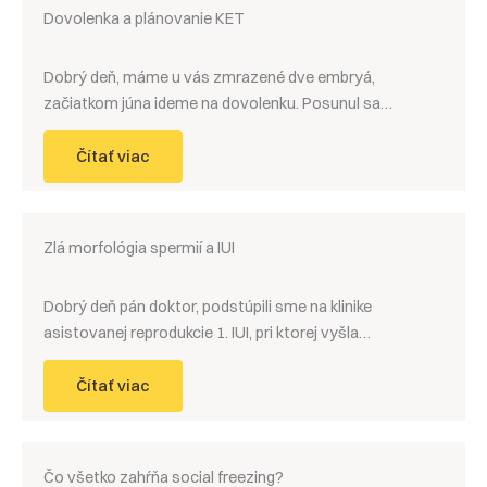
Dovolenka a plánovanie KET
Dobrý deň, máme u vás zmrazené dve embryá,
začiatkom júna ideme na dovolenku. Posunul sa…
Čítať viac
Zlá morfológia spermií a IUI
Dobrý deň pán doktor, podstúpili sme na klinike
asistovanej reprodukcie 1. IUI, pri ktorej vyšla…
Čítať viac
Čo všetko zahŕňa social freezing?