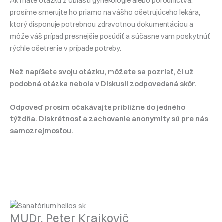
Ak máte otázku z oblasti gynekológie alebo pôrodníctva,
prosíme smerujte ho priamo na vášho ošetrujúceho lekára,
ktorý disponuje potrebnou zdravotnou dokumentáciou a
môže váš prípad presnejšie posúdiť a súčasne vám poskytnúť
rýchle ošetrenie v prípade potreby.
Než napíšete svoju otázku, môžete sa pozrieť, či už
podobná otázka nebola v Diskusii zodpovedaná skôr.
Odpoveď prosím očakávajte približne do jedného
týždňa. Diskrétnosť a zachovanie anonymity sú pre nás
samozrejmosťou.
MUDr. Peter Krajkovič