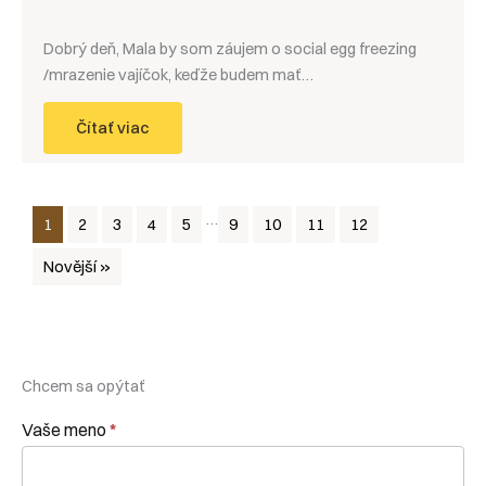
Dobrý deň, Mala by som záujem o social egg freezing
/mrazenie vajíčok, keďže budem mať…
Čítať viac
…
1
2
3
4
5
9
10
11
12
Novější »
Chcem sa opýtať
Chcem
Vaše meno
*
sa
opýtať