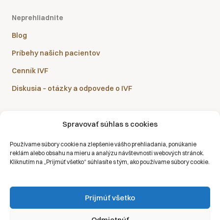
Neprehliadnite
Blog
Príbehy našich pacientov
Cenník IVF
Diskusia – otázky a odpovede o IVF
Spravovať súhlas s cookies
Sanatórium Helios je partnerom všetkých zdravotných
Používame súbory cookie na zlepšenie vášho prehliadania, ponúkanie
poisťovní:
reklám alebo obsahu na mieru a analýzu návštevnosti webových stránok.
Kliknutím na „Prijmúť všetko“ súhlasíte s tým, ako používame súbory cookie.
Prijmúť všetko
Copyright © 2026 | Všetky práva vyhradené | Sanatórium Helios SK
Odmietnúť