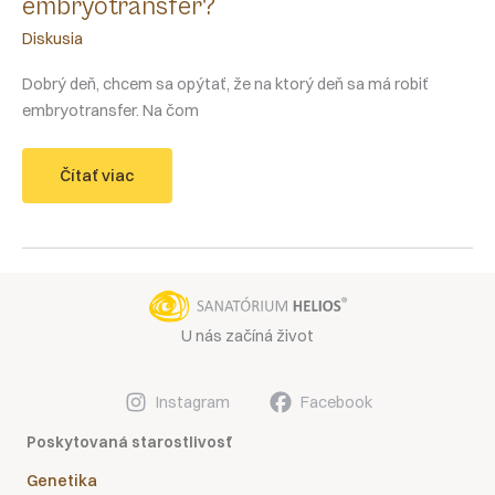
embryotransfer?
Diskusia
Dobrý deň, chcem sa opýtať, že na ktorý deň sa má robiť
embryotransfer. Na čom
Na
Čítať viac
ktorý
deň
je
najlepšie
vykonať
embryotransfer?
U nás začíná život
Instagram
Facebook
Poskytovaná starostlivosť
Genetika