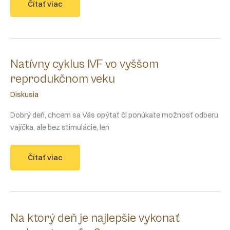
Bolesti
Čítať viac
brucha
po
odbere
vajíčok
Natívny cyklus IVF vo vyššom
reprodukčnom veku
Diskusia
Dobrý deň, chcem sa Vás opýtať či ponúkate možnosť odberu
vajíčka, ale bez stimulácie, len
Natívny
Čítať viac
cyklus
IVF
vo
vyššom
reprodukčnom
veku
Na ktorý deň je najlepšie vykonať