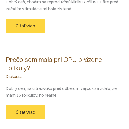
Dobrý deň, chodím na reprodukčnú kliniku kvôli IVF. Ešte pred
začatím stimulácie mi bola zistená
Opakujúca
Čítať viac
sa
cysta
na
vaječníku
Prečo som mala pri OPU prázdne
folikuly?
Diskusia
Dobrý deň, na ultrazvuku pred odberom vajíčok sa zdalo, že
mám 15 folikulov, no reálne
Prečo
Čítať viac
som
mala
pri
OPU