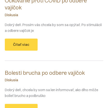
Očkovanie proti COVID po odbere
vajíčok
Diskusia
Dobrý deň. Prosím vás chcela by som sa opýtať. Po stimulácii
a odbere vajíčok je
Očkovanie
Čítať viac
proti
COVID
po
odbere
vajíčok
Bolesti brucha po odbere vajíčok
Diskusia
Dobrý deň, chcela by som sa len informovať, ako dlho môže
bolieť brucho a podbruško