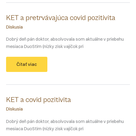
prázdne
folikuly?
KET a pretrvávajúca covid pozitivita
Diskusia
Dobrý deň pán doktor, absolvovala som aktuálne v priebehu
mesiaca DuoStim (nízky zisk vajíčok pri
KET
Čítať viac
a
pretrvávajúca
covid
pozitivita
KET a covid pozitivita
Diskusia
Dobrý deň pán doktor, absolvovala som aktuálne v priebehu
mesiaca DuoStim (nízky zisk vajíčok pri