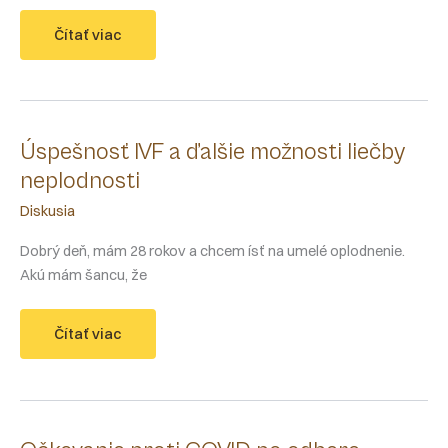
KET
Čítať viac
a
covid
pozitivita
Úspešnosť IVF a ďalšie možnosti liečby
neplodnosti
Diskusia
Dobrý deň, mám 28 rokov a chcem ísť na umelé oplodnenie.
Akú mám šancu, že
Úspešnosť
Čítať viac
IVF
a
ďalšie
možnosti
liečby
neplodnosti