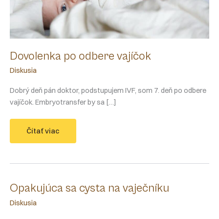
Dovolenka po odbere vajíčok
Diskusia
Dobrý deň pán doktor, podstupujem IVF, som 7. deň po odbere
vajíčok. Embryotransfer by sa […]
Dovolenka
Čítať viac
po
odbere
vajíčok
Opakujúca sa cysta na vaječníku
Diskusia