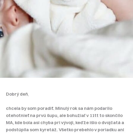
Dobrý deň
,
chcela by som poradiť. Minulý rok sa nám podarilo
otehotnieť na prvú šupu, ale bohužiaľ v 11tt to skončilo
MA, kde bola asi chyba pri vývoji, keďže išlo o dvojčatá a
podstúpila som kyretáž. Všetko prebehlo v poriadku ani