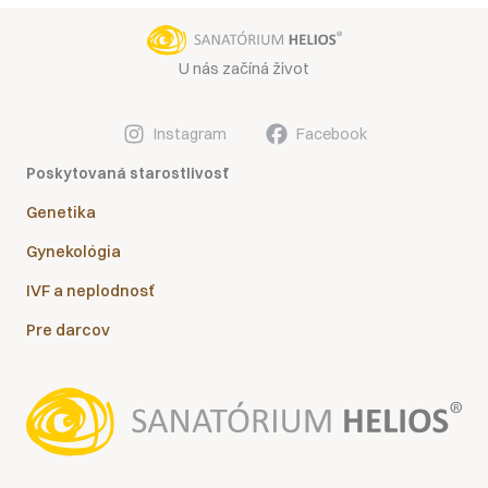
U nás začíná život
Instagram
Facebook
Poskytovaná starostlivosť
Genetika
Gynekológia
IVF a neplodnosť
Pre darcov