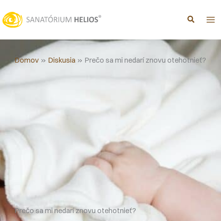
Preskočiť
na
obsah
Domov
Diskusia
Prečo sa mi nedarí znovu otehotnieť?
Prečo sa mi nedarí znovu otehotnieť?