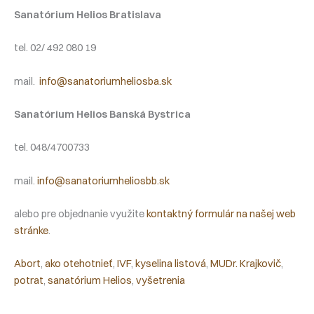
Sanatórium Helios Bratislava
tel. 02/ 492 080 19
mail.
info@sanatoriumheliosba.sk
Sanatórium Helios Banská Bystrica
tel. 048/4700733
mail.
info@sanatoriumheliosbb.sk
alebo pre objednanie využite
kontaktný formulár na našej web
stránke
.
Abort
, 
ako otehotnieť
, 
IVF
, 
kyselina listová
, 
MUDr. Krajkovič
, 
potrat
, 
sanatórium Helios
, 
vyšetrenia