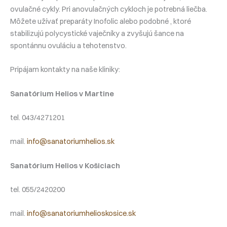
ovulačné cykly. Pri anovulačných cykloch je potrebná liečba.
Môžete užívať preparáty Inofolic alebo podobné , ktoré
stabilizujú polycystické vaječníky a zvyšujú šance na
spontánnu ovuláciu a tehotenstvo.
Pripájam kontakty na naše kliniky:
Sanatórium Helios v Martine
tel. 043/4271201
mail.
info@sanatoriumhelios.sk
Sanatórium Helios v Košiciach
tel. 055/2420200
mail.
info@sanatoriumhelioskosice.sk