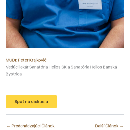
MUDr. Peter Krajkovič
Vedúci lekár Sanatória Helios SK a Sanatória Helios Banská
Bystrica
Späť na diskusiu
←
Predchádzajúci Článok
Ďalší Článok
→