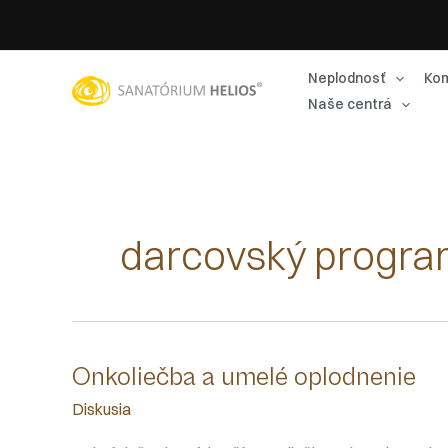
Preskočiť
na
obsah
Neplodnosť
Kom
Naše centrá
darcovský progr
Onkoliečba a umelé oplodnenie
Diskusia