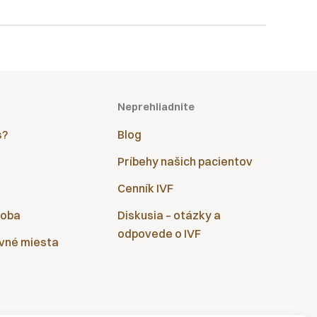
Neprehliadnite
s?
Blog
Príbehy našich pacientov
Cenník IVF
doba
Diskusia – otázky a
odpovede o IVF
vné miesta