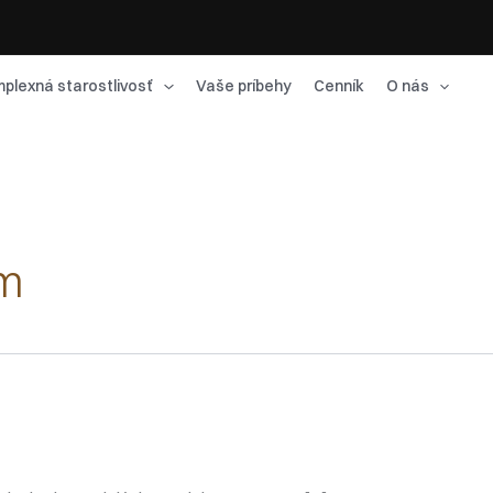
plexná starostlivosť
Vaše príbehy
Cenník
O nás
am