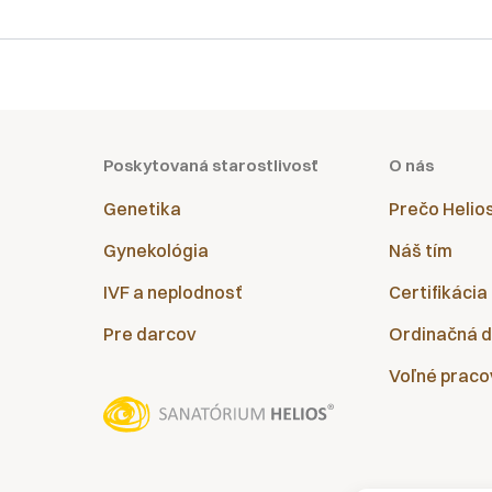
Poskytovaná starostlivosť
O nás
Genetika
Prečo Helio
Gynekológia
Náš tím
IVF a neplodnosť
Certifikácia
Pre darcov
Ordinačná 
Voľné praco