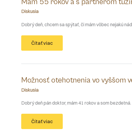
Mám 55 rokov a s partnerom túži
Diskusia
Dobrý deň, chcem sa spýtať, či mám vôbec nejakú nád
Mám
Čítať viac
55
rokov
a
s
partnerom
túžime
po
Možnosť otehotnenia vo vyššom v
dieťatku
Diskusia
Dobrý deň pán doktor, mám 41 rokov a som bezdetn
Možnosť
Čítať viac
otehotnenia
vo