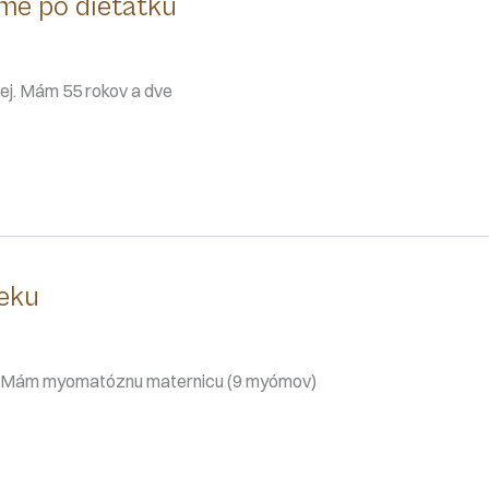
me po dieťatku
ej. Mám 55 rokov a dve
eku
á. Mám myomatóznu maternicu (9 myómov)