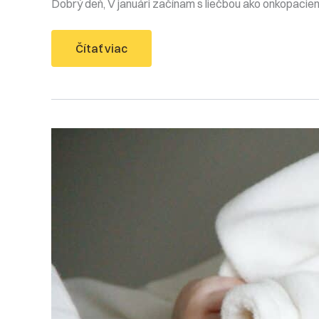
Dobrý deň, V januári začínam s liečbou ako onkopacie
Onkoliečba
Čítať viac
a
umelé
oplodnenie