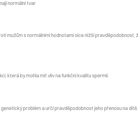
mají normální tvar
ti mužům s normálními hodnotami sice nižší pravděpodobnost, ž
i, která by mohla mít vliv na funkční kvalitu spermií.
t genetický problém a určí pravděpodobnost jeho přenosu na dítě.