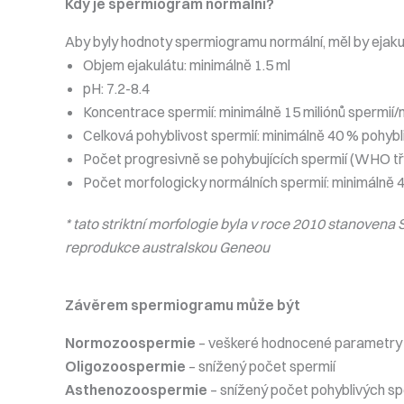
Kdy je spermiogram normální?
Aby byly hodnoty spermiogramu normální, měl by ejak
Objem ejakulátu: minimálně 1.5 ml
pH: 7.2-8.4
Koncentrace spermií: minimálně 15 miliónů spermií/
Celková pohyblivost spermií: minimálně 40 % pohybl
Počet progresivně se pohybujících spermií (WHO tř
Počet morfologicky normálních spermií: minimálně 
* tato striktní morfologie byla v roce 2010 stanoven
reprodukce australskou Geneou
Závěrem spermiogramu může být
Normozoospermie
– veškeré hodnocené parametry e
Oligozoospermie
– snížený počet spermií
Asthenozoospermie
– snížený počet pohyblivých sp