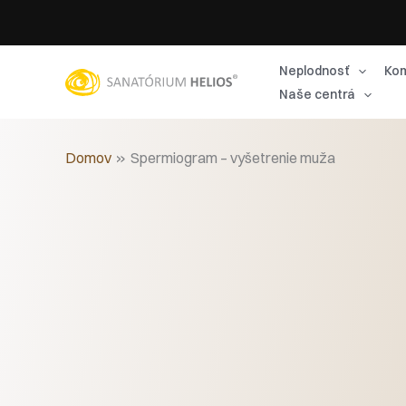
Preskočiť
na
obsah
Neplodnosť
Kom
Naše centrá
Domov
Spermiogram – vyšetrenie muža