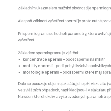
Základním ukazatelem mužské plodnosti je spermiogram.
Alespoň základní vyšetření spermií je proto nutné prov
Při spermiogramu se hodnotí parametry, které ovlivňují 
vyšetření.
Základem spermiogramu je zjištění:
koncentrace spermií –
počet spermií na mililitr
motility spermií –
podíl pohyblivých/nepohyblivých
morfologie spermií –
podíl spermií které mají spr
Dále se posuzuje objem ejakulátu, jeho pH, viskozita (v
Ve zvláštních případech, například jsou-li v ejakulátu
Narušení kteréhokoliv z výše uvedených parametrů sp