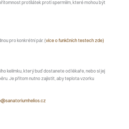
e přítomnost protilátek proti spermiím, které mohou být
ou pro konkrétní pár. (
více o funkčních testech zde)
 kelímku, který buď dostanete od lékaře, nebo si jej
ru. Je přitom nutno zajistit, aby teplota vzorku
e@sanatoriumhelios.cz