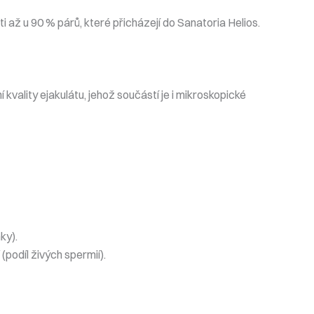
až u 90 % párů, které přicházejí do Sanatoria Helios.
kvality ejakulátu, jehož součástí je i mikroskopické
ky).
í
(podíl živých spermií).