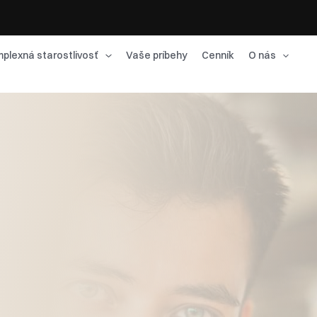
plexná starostlivosť
Vaše príbehy
Cenník
O nás