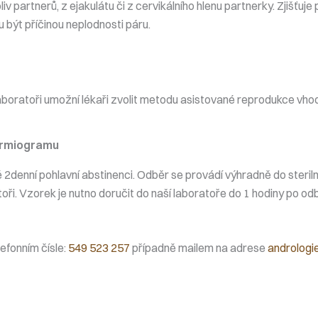
v partnerů, z ejakulátu či z cervikálního hlenu partnerky. Zjišťuj
být příčinou neplodnosti páru.
aboratoři umožní lékaři zvolit metodu asistované reprodukce vhodn
permiogramu
nní pohlavní abstinenci. Odběr se provádí výhradně do sterilního
i. Vzorek je nutno doručit do naší laboratoře do 1 hodiny po odbě
efonním čísle:
549 523 257
případně mailem na adrese
andrologi