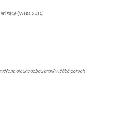
rganizace (WHO, 2010).
a ověřena dlouhodobou praxí v léčbě poruch