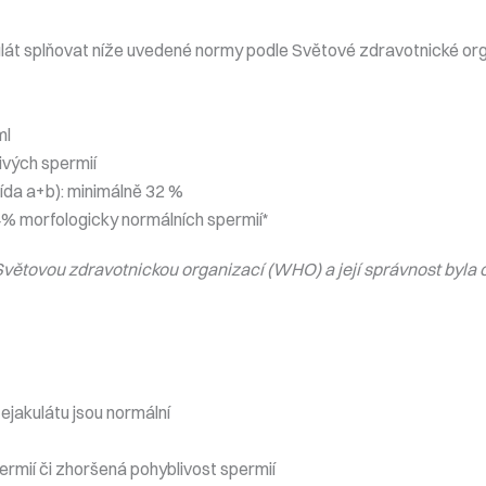
ulát splňovat níže uvedené normy podle Světové zdravotnické o
ml
ivých spermií
ída a+b): minimálně 32 %
4% morfologicky normálních spermií*
a Světovou zdravotnickou organizací (WHO) a její správnost byl
jakulátu jsou normální
ermií či zhoršená pohyblivost spermií