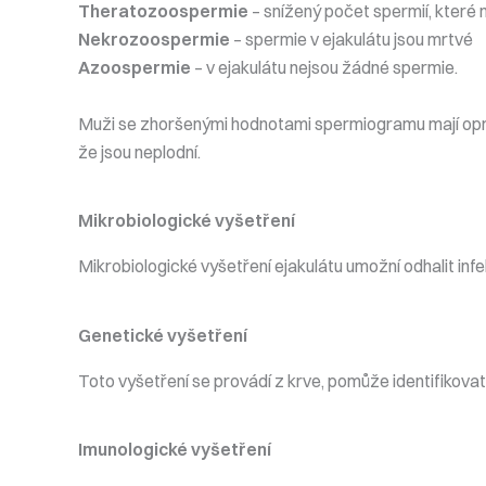
Theratozoospermie
– snížený počet spermií, které 
Nekrozoospermie
– spermie v ejakulátu jsou mrtvé
Azoospermie
– v ejakulátu nejsou žádné spermie.
Muži se zhoršenými hodnotami spermiogramu mají opro
že jsou neplodní.
Mikrobiologické vyšetření
Mikrobiologické vyšetření ejakulátu umožní odhalit infekc
Genetické vyšetření
Toto vyšetření se provádí z krve, pomůže identifikova
Imunologické vyšetření