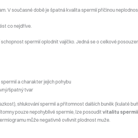
 V současné době je špatná kvalita spermií příčinou neplodnosti 
ést co nejdříve.
schopnost spermií oplodnit vajíčko. Jedná se o celkové posouzení 
 spermií a charakter jejich pohybu
ávný/špatný tvar
azkost), shlukování spermií a přítomnost dalších buněk (kulaté buň
 přítomny pouze nepohyblivé spermie, lze posoudit
vitalitu spermi
ermiogramu může negativně ovlivnit plodnost muže.