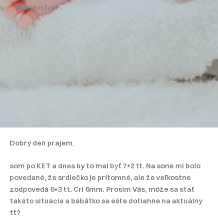
tehotenstve?
Dobrý deň prajem
,
som po KET a dnes by to mal byť 7+2 tt. Na sone mi bolo
povedané, že srdiečko je prítomné, ale že veľkostne
zodpovedá 6+3 tt. Crl 6mm. Prosím Vás, môže sa stať
takáto situácia a bábätko sa ešte dotiahne na aktuálny
tt?