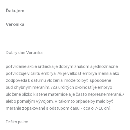
Ďakujem.
Veronika
Dobrý deň Veronika,
potvrdenie akcie srdiečka je dobrým znakom a jednoznačne
potvrdzuje vitalitu embrya. Ak je veľkosť embrya menšia ako
zodpovedá k dátumu vloženia, môže to byť spôsobené
buď chybným meraním. /Za určitých okolností je embryo
uložené blízko k stene maternice a je často nepresne merané../
alebo pomalým vývojom. V takomto prípade by malo byť
meranie zopakované s odstupom času – cca o 7-10 dní.
Držím palce.