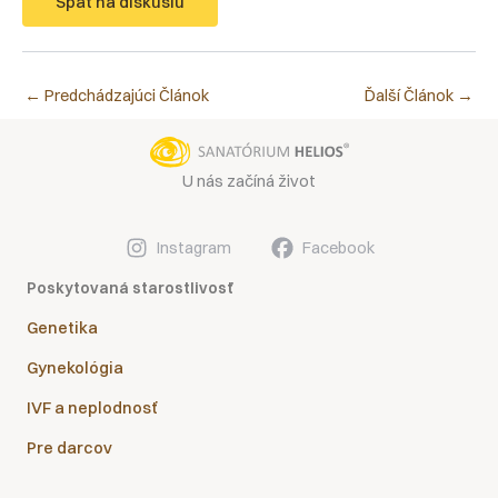
Späť na diskusiu
←
Predchádzajúci Článok
Ďalší Článok
→
U nás začíná život
Instagram
Facebook
Poskytovaná starostlivosť
Genetika
Gynekológia
IVF a neplodnosť
Pre darcov