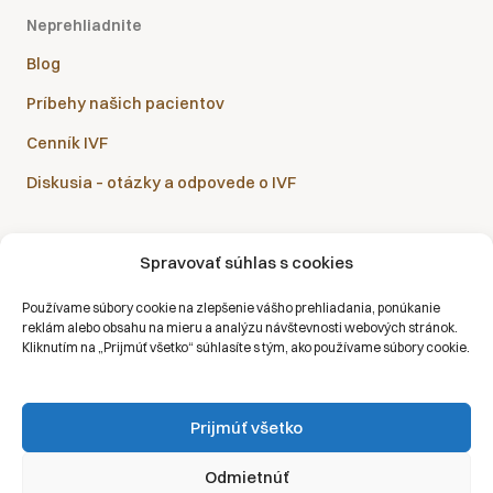
Neprehliadnite
Blog
Príbehy našich pacientov
Cenník IVF
Diskusia – otázky a odpovede o IVF
Spravovať súhlas s cookies
Sanatórium Helios je partnerom všetkých zdravotných
Používame súbory cookie na zlepšenie vášho prehliadania, ponúkanie
poisťovní:
reklám alebo obsahu na mieru a analýzu návštevnosti webových stránok.
Kliknutím na „Prijmúť všetko“ súhlasíte s tým, ako používame súbory cookie.
Prijmúť všetko
Copyright © 2026 | Všetky práva vyhradené | Sanatórium Helios SK
Odmietnúť