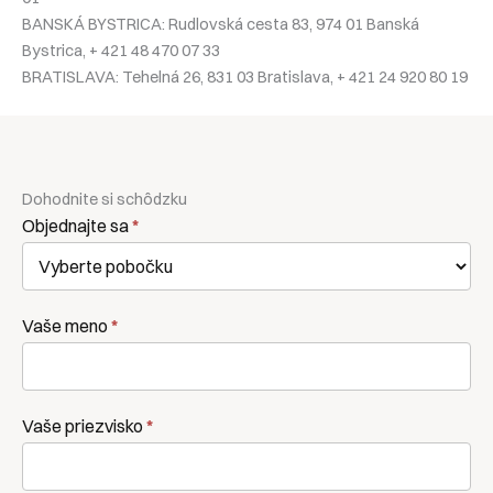
BANSKÁ BYSTRICA: Rudlovská cesta 83, 974 01 Banská
Bystrica, + 421 48 470 07 33
BRATISLAVA: Tehelná 26, 831 03 Bratislava, + 421 24 920 80 19
Dohodnite si schôdzku
Kontaktní
Objednajte sa
*
formulár
Vaše meno
*
Vaše priezvisko
*