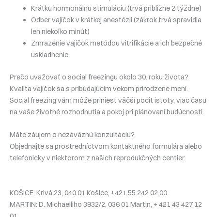
Krátku hormonálnu stimuláciu (trvá približne 2 týždne)
Odber vajíčok v krátkej anestézii (zákrok trvá spravidla
len niekoľko minút)
Zmrazenie vajíčok metódou vitrifikácie a ich bezpečné
uskladnenie
Prečo uvažovať o social freezingu okolo 30. roku života?
Kvalita vajíčok sa s pribúdajúcim vekom prirodzene mení.
Social freezing vám môže priniesť väčší pocit istoty, viac času
na vaše životné rozhodnutia a pokoj pri plánovaní budúcnosti.
Máte záujem o nezáväznú konzultáciu?
Objednajte sa prostredníctvom kontaktného formulára alebo
telefonicky v niektorom z našich reprodukčných centier.
KOŠICE: Krivá 23, 040 01 Košice, +421 55 242 02 00
MARTIN: D. Michaelliho 3932/2, 036 01 Martin, + 421 43 427 12
01