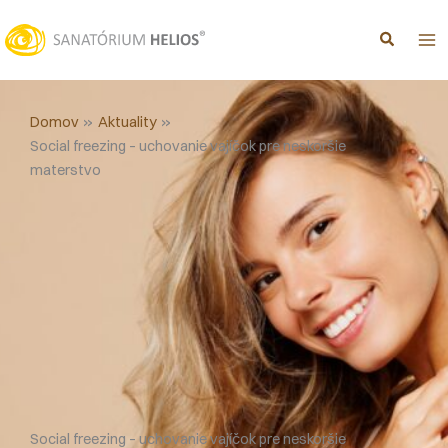
Preskočiť
na
obsah
Domov
Aktuality
Social freezing – uchovanie vajíčok pre neskoršie
materstvo
Social freezing – uchovanie vajíčok pre neskoršie