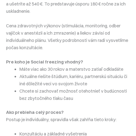
a ušetríte až 540 €. To predstavuje úsporu 180 € ročne za ich
uskladnenie.
Cena zdravotných výkonov (stimulácia, monitoring, odber
vajíčok v anestézii a ich zmrazenie) a liekov závisí od
individuálneho plánu. Všetky podrobnosti vám radi vysvetlíme
počas konzultácie.
Pre koho je Social freezing vhodný?
Máte viac ako 30 rokov a materstvo zatiaľ odkladáte
Aktuálne riešite štúdium, kariéru, partnerskú situáciu či
iné dôležité veci vo svojom živote
Chcete si zachovať možnosť otehotnieť v budúcnosti
bez zbytočného tlaku času
Ako prebieha celý proces?
Postup je individuálny, spravidla však zahŕňa tieto kroky:
Konzultáciu a základné vyšetrenia