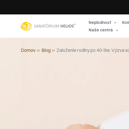
Preskočiť
na
obsah
Neplodnosť
Kom
Naše centrá
Domov
Blog
Založenie rodiny po 40-tke: Výzva 