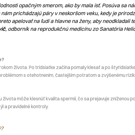
plodnosti opačným smerom, ako by mala ísť. Posúva sa n
 nám prichádzajú páry v neskoršom veku, kedy je prirod
reto apelovať na ľudí a hlavne na ženy, aby neodkladali t
vič
, odborník na reprodukčnú medicínu zo Sanatória Helio
e?
 rokom života. Po tridsiatke začína pomaly klesať a po štyridsiatk
 k problémom s otehotnením, častejším potratom a zvýšenému rizi
ku života môže klesnúť kvalita spermií, čo sa prejavuje zníženou p
ýl a pravidelné kontroly.
ý?