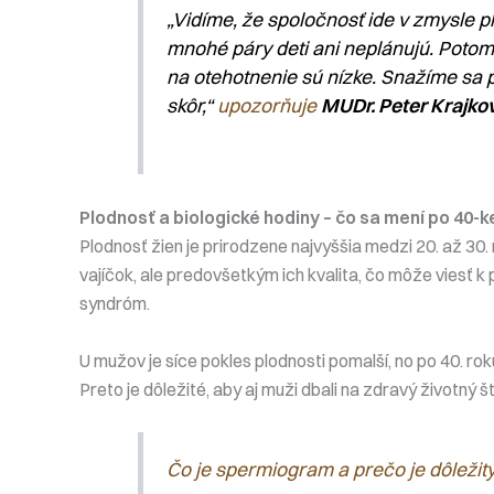
„Vidíme, že spoločnosť ide v zmysle 
mnohé páry deti ani neplánujú. Potom
na otehotnenie sú nízke. Snažíme sa p
skôr,“
upozorňuje
MUDr. Peter Krajko
Plodnosť a biologické hodiny – čo sa mení po 40-k
Plodnosť žien je prirodzene najvyššia medzi 20. až 30.
vajíčok, ale predovšetkým ich kvalita, čo môže viesť
syndróm.
U mužov je síce pokles plodnosti pomalší, no po 40. ro
Preto je dôležité, aby aj muži dbali na zdravý životný št
Čo je spermiogram a prečo je dôležit