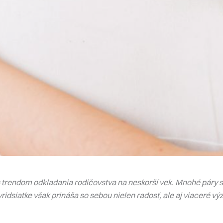
 trendom odkladania rodičovstva na neskorší vek. Mnohé páry sa
yridsiatke však prináša so sebou nielen radosť, ale aj viaceré výz