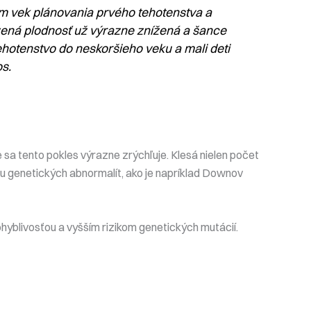
ám vek plánovania prvého tehotenstva a
zená plodnosť už výrazne znížená a šance
ehotenstvo do neskoršieho veku a mali deti
s.
e sa tento pokles výrazne zrýchľuje. Klesá nielen počet
ku genetických abnormalít, ako je napríklad Downov
ohyblivosťou a vyšším rizikom genetických mutácií.