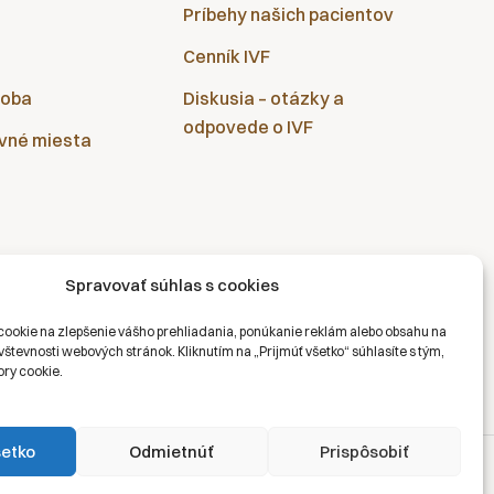
Príbehy našich pacientov
Cenník IVF
doba
Diskusia – otázky a
odpovede o IVF
vné miesta
Spravovať súhlas s cookies
ookie na zlepšenie vášho prehliadania, ponúkanie reklám alebo obsahu na
števnosti webových stránok. Kliknutím na „Prijmúť všetko“ súhlasíte s tým,
ry cookie.
šetko
Odmietnúť
Prispôsobiť
na osobných údajov
Právne vyhlásenie
Zásady cookies