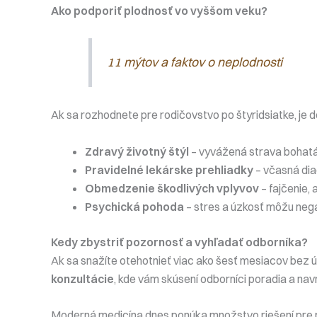
Ako podporiť plodnosť vo vyššom veku?
11 mýtov a faktov o neplodnosti
Ak sa rozhodnete pre rodičovstvo po štyridsiatke, je d
Zdravý životný štýl
– vyvážená strava bohatá n
Pravidelné lekárske prehliadky
– včasná di
Obmedzenie škodlivých vplyvov
– fajčenie,
Psychická pohoda
– stres a úzkosť môžu nega
Kedy zbystriť pozornosť a vyhľadať odborníka?
Ak sa snažíte otehotnieť viac ako šesť mesiacov bez 
konzultácie
, kde vám skúsení odborníci poradia a nav
Moderná medicína dnes ponúka množstvo riešení pre pár