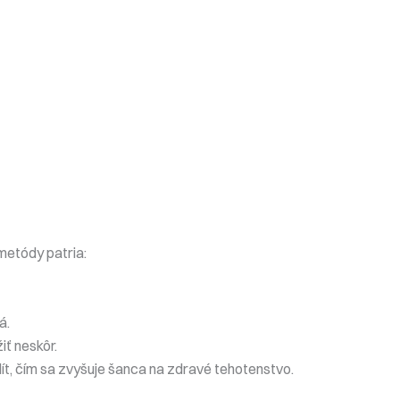
metódy patria:
á.
iť neskôr.
t, čím sa zvyšuje šanca na zdravé tehotenstvo.