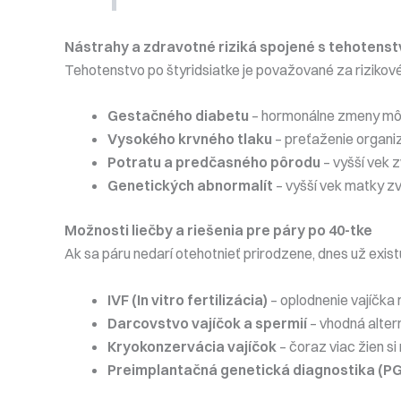
Nástrahy a zdravotné riziká spojené s tehotens
Tehotenstvo po štyridsiatke je považované za rizikov
Gestačného diabetu
– hormonálne zmeny môž
Vysokého krvného tlaku
– preťaženie organi
Potratu a predčasného pôrodu
– vyšší vek 
Genetických abnormalít
– vyšší vek matky z
Možnosti liečby a riešenia pre páry po 40-tke
Ak sa páru nedarí otehotnieť prirodzene, dnes už exis
IVF (In vitro fertilizácia)
– oplodnenie vajíčka
Darcovstvo vajíčok a spermií
– vhodná altern
Kryokonzervácia vajíčok
– čoraz viac žien si
Preimplantačná genetická diagnostika (P