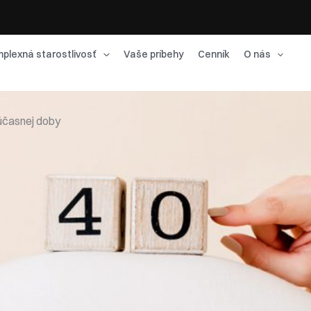
plexná starostlivosť
Vaše príbehy
Cenník
O nás
súčasnej doby