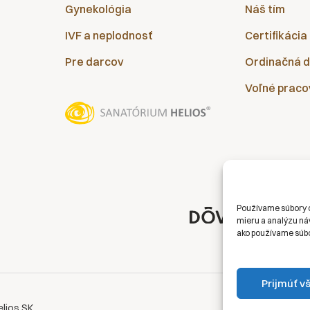
Gynekológia
Náš tím
IVF a neplodnosť
Certifikácia
Pre darcov
Ordinačná 
Voľné praco
Používame súbory c
mieru a analýzu náv
ako používame súbo
Prijmúť v
Ochra
elios SK