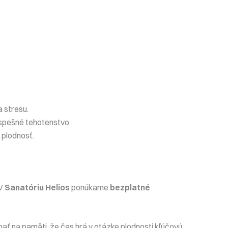
a stresu.
spešné tehotenstvo.
 plodnosť.
 V
Sanatóriu Helios
ponúkame
bezplatné
mať na pamäti, že čas hrá v otázke plodnosti kľúčovú