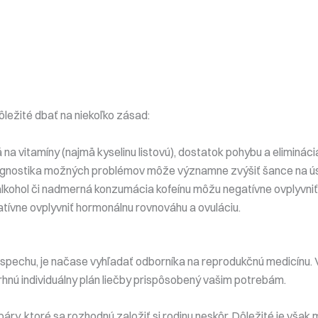
ôležité dbať na niekoľko zásad:
a vitamíny (najmä kyselinu listovú), dostatok pohybu a elimináci
agnostika možných problémov môže významne zvýšiť šance na ú
 alkohol či nadmerná konzumácia kofeínu môžu negatívne ovplyvniť
tívne ovplyvniť hormonálnu rovnováhu a ovuláciu.
úspechu, je načase vyhľadať odborníka na reprodukčnú medicínu.
rhnú individuálny plán liečby prispôsobený vašim potrebám.
y, ktoré sa rozhodnú založiť si rodinu neskôr. Dôležité je však 