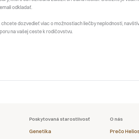
emali odkladať.
sa chcete dozvedieť viac o možnostiach liečby neplodnosti, navš
ru na vašej ceste k rodičovstvu.
Poskytovaná starostlivosť
O nás
Genetika
Prečo Helio