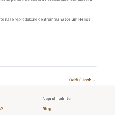
tívte naše reprodukčné centrum
Sanatórium Helios
,
Ďalší Článok
→
Neprehliadnite
s?
Blog