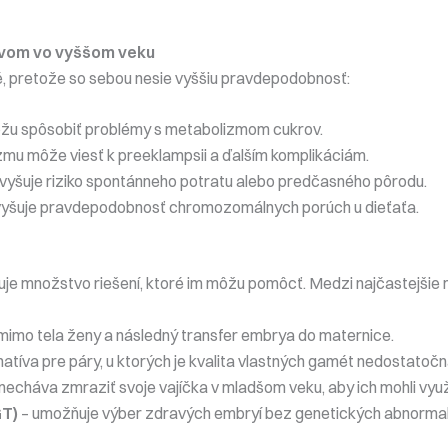
tvom vo vyššom veku
é, pretože so sebou nesie vyššiu pravdepodobnosť:
u spôsobiť problémy s metabolizmom cukrov.
zmu môže viesť k preeklampsii a ďalším komplikáciám.
zvyšuje riziko spontánneho potratu alebo predčasného pôrodu.
vyšuje pravdepodobnosť chromozomálnych porúch u dieťaťa.
tuje množstvo riešení, ktoré im môžu pomôcť. Medzi najčastejšie 
 mimo tela ženy a následný transfer embrya do maternice.
atíva pre páry, u ktorých je kvalita vlastných gamét nedostatočn
 necháva zmraziť svoje vajíčka v mladšom veku, aby ich mohli využ
GT)
– umožňuje výber zdravých embryí bez genetických abnormalí