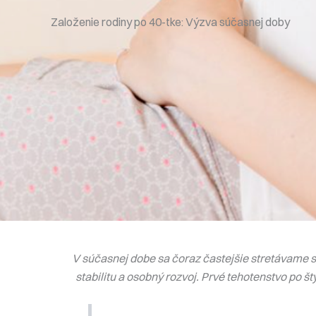
Založenie rodiny po 40-tke: Výzva súčasnej doby
V súčasnej dobe sa čoraz častejšie stretávame s
stabilitu a osobný rozvoj. Prvé tehotenstvo po št