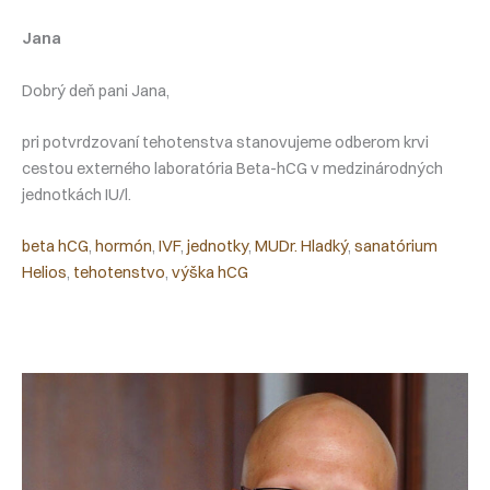
Jana
Dobrý deň pani Jana,
pri potvrdzovaní tehotenstva stanovujeme odberom krvi
cestou externého laboratória Beta-hCG v medzinárodných
jednotkách IU/l.
beta hCG
, 
hormón
, 
IVF
, 
jednotky
, 
MUDr. Hladký
, 
sanatórium
Helios
, 
tehotenstvo
, 
výška hCG