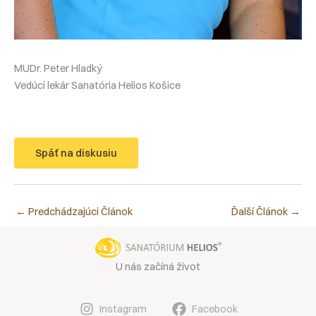
MUDr. Peter Hladký
Vedúci lekár Sanatória Helios Košice
Späť na diskusiu
←
Predchádzajúci Článok
Ďalší Článok
→
U nás začíná život
Instagram
Facebook