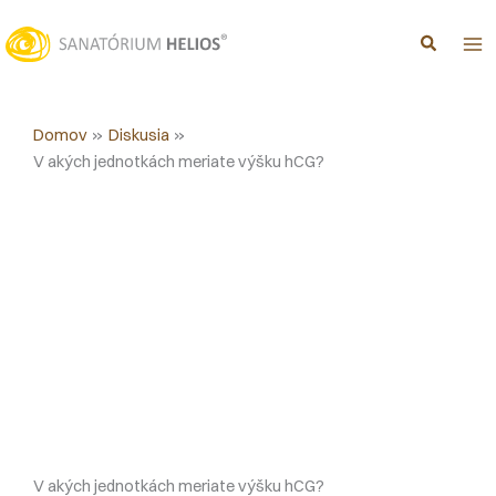
Preskočiť
na
obsah
Domov
Diskusia
V akých jednotkách meriate výšku hCG?
V akých jednotkách meriate výšku hCG?