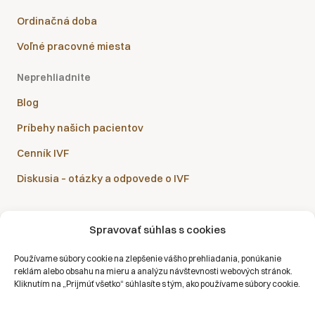
Ordinačná doba
Voľné pracovné miesta
Neprehliadnite
Blog
Príbehy našich pacientov
Cenník IVF
Diskusia – otázky a odpovede o IVF
Spravovať súhlas s cookies
Sanatórium Helios je partnerom všetkých zdravotných
Používame súbory cookie na zlepšenie vášho prehliadania, ponúkanie
poisťovní:
reklám alebo obsahu na mieru a analýzu návštevnosti webových stránok.
Kliknutím na „Prijmúť všetko“ súhlasíte s tým, ako používame súbory cookie.