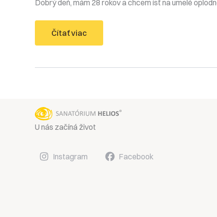
Dobrý deň, mám 28 rokov a chcem ísť na umelé oplodn
Úspešnosť
Čítať viac
IVF
a
ďalšie
možnosti
liečby
neplodnosti
U nás začíná život
Instagram
Facebook