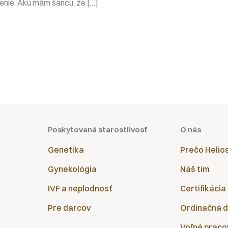
enie. Akú mám šancu, že […]
Poskytovaná starostlivosť
O nás
Genetika
Prečo Helio
Gynekológia
Náš tím
IVF a neplodnosť
Certifikácia
Pre darcov
Ordinačná 
Voľné praco