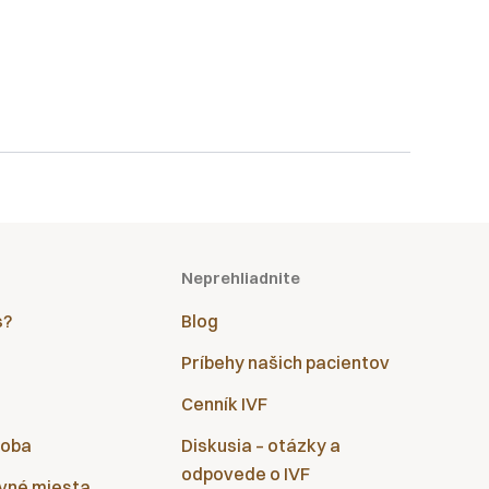
Neprehliadnite
s?
Blog
Príbehy našich pacientov
Cenník IVF
doba
Diskusia – otázky a
odpovede o IVF
vné miesta