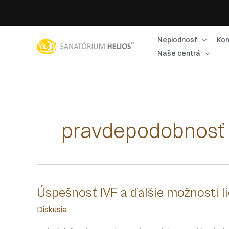
Preskočiť
na
obsah
Neplodnosť
Kom
Naše centrá
pravdepodobnosť 
Úspešnosť IVF a ďalšie možnosti l
Diskusia