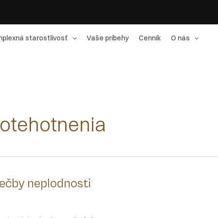
plexná starostlivosť
Vaše príbehy
Cenník
O nás
otehotnenia
iečby neplodnosti