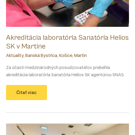
Akreditácia laboratória Sanatória Helios
SK v Martine
Aktuality
,
Banská Bystrica
,
Košice
,
Martin
Za účasti medzinárodných posudzovateľov prebehla
akreditácia laboratória Sanatória Helios SK agentúrou SNAS
Akreditácia
Čítať viac
laboratória
Sanatória
Helios
SK
v
Martine