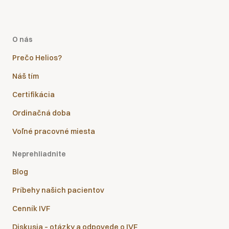
O nás
Prečo Helios?
Náš tím
Certifikácia
Ordinačná doba
Voľné pracovné miesta
Neprehliadnite
Blog
Príbehy našich pacientov
Cenník IVF
Diskusia – otázky a odpovede o IVF