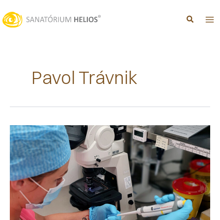
Preskočiť
na
obsah
Pavol Trávnik