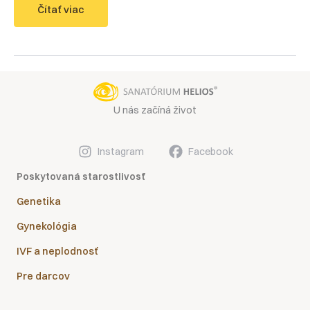
Vzdelávací
Čítať viac
seminár
pre
lekárov
zo
Sanatória
Helios
U nás začíná život
Instagram
Facebook
Poskytovaná starostlivosť
Genetika
Gynekológia
IVF a neplodnosť
Pre darcov