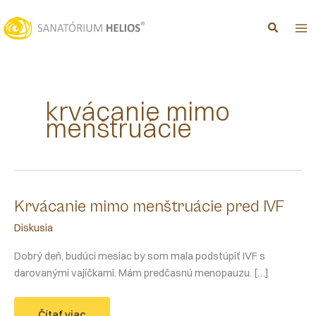
Preskočiť
na
obsah
krvácanie mimo
menštruácie
Krvácanie mimo menštruácie pred IVF
Diskusia
Dobrý deň, budúci mesiac by som mala podstúpiť IVF s
darovanými vajíčkami. Mám predčasnú menopauzu. […]
Krvácanie
Čítať viac