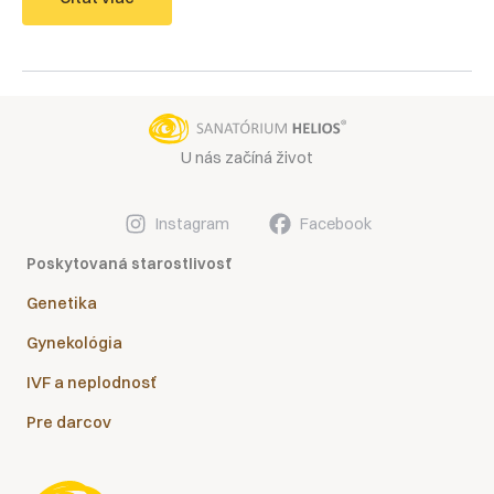
mimo
menštruácie
pred
IVF
U nás začíná život
Instagram
Facebook
Poskytovaná starostlivosť
Genetika
Gynekológia
IVF a neplodnosť
Pre darcov