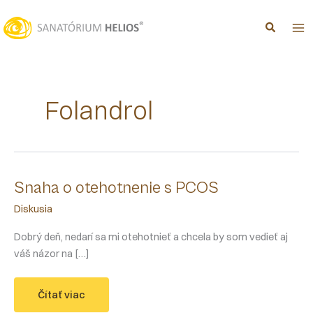
Preskočiť
na
obsah
Folandrol
Snaha o otehotnenie s PCOS
Diskusia
Dobrý deň, nedarí sa mi otehotnieť a chcela by som vedieť aj
váš názor na […]
Snaha
Čítať viac
o