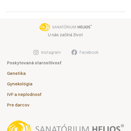
otehotnenie
s
PCOS
U nás začíná život
Instagram
Facebook
Poskytovaná starostlivosť
Genetika
Gynekológia
IVF a neplodnosť
Pre darcov