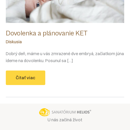
Dovolenka a plánovanie KET
Diskusia
Dobrý deň, máme u vás zmrazené dve embryá, začiatkom júna
ideme na dovolenku. Posunul sa […]
Dovolenka
Čítať viac
a
plánovanie
KET
U nás začíná život