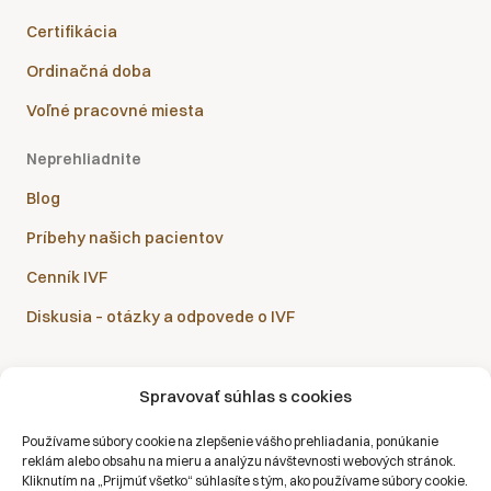
Certifikácia
Ordinačná doba
Voľné pracovné miesta
Neprehliadnite
Blog
Príbehy našich pacientov
Cenník IVF
Diskusia – otázky a odpovede o IVF
Spravovať súhlas s cookies
Sanatórium Helios je partnerom všetkých zdravotných
Používame súbory cookie na zlepšenie vášho prehliadania, ponúkanie
poisťovní:
reklám alebo obsahu na mieru a analýzu návštevnosti webových stránok.
Kliknutím na „Prijmúť všetko“ súhlasíte s tým, ako používame súbory cookie.