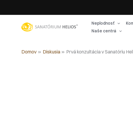
Preskočiť
na
obsah
Neplodnosť
Kom
Naše centrá
Domov
Diskusia
Prvá konzultácia v Sanatóriu Hel