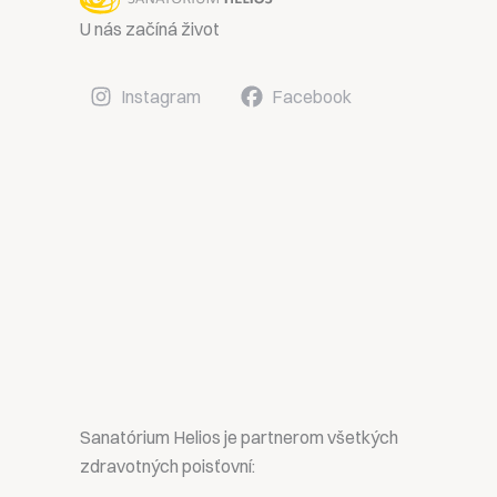
U nás začíná život
Instagram
Facebook
Sanatórium Helios je partnerom všetkých
zdravotných poisťovní: