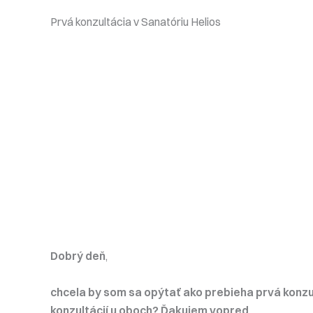
Prvá konzultácia v Sanatóriu Helios
Dobrý deň
,
chcela by som sa opýtať ako prebieha prvá konzu
konzultácií u oboch? Ďakujem vopred.