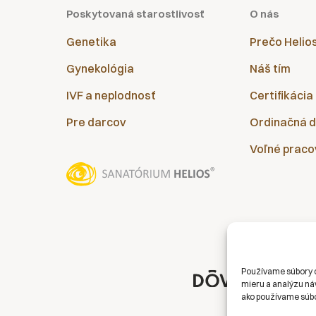
Poskytovaná starostlivosť
O nás
Genetika
Prečo Helio
Gynekológia
Náš tím
IVF a neplodnosť
Certifikácia
Pre darcov
Ordinačná 
Voľné praco
Používame súbory c
mieru a analýzu náv
ako používame súbo