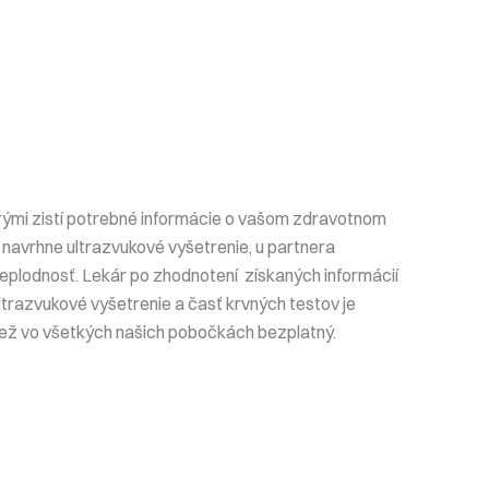
rými zistí potrebné informácie o vašom zdravotnom
 navrhne ultrazvukové vyšetrenie, u partnera
neplodnosť. Lekár po zhodnotení získaných informácií
ltrazvukové vyšetrenie a časť krvných testov je
tiež vo všetkých našich pobočkách bezplatný.