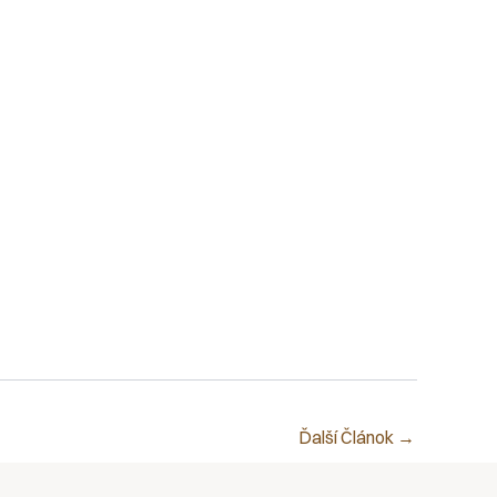
Ďalší Článok
→