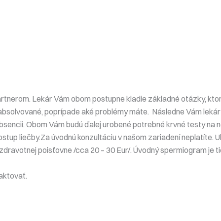
partnerom. Lekár Vám obom postupne kladie základné otázky, kto
ti absolvované, poprípade aké problémy máte. Následne Vám lekár
 absencii. Obom Vám budú ďalej urobené potrebné krvné testy na 
ostup liečby.Za úvodnú konzultáciu v našom zariadení neplatíte. U
 zdravotnej poisťovne /cca 20 – 30 Eur/. Úvodný spermiogram je 
aktovať.