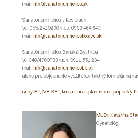
mail.
info@sanatoriumhelios.sk
Sanatórium Helios v Košiciach
tel. 055/2420200 mob. 0903 464 643
mail.
info@sanatoriumhelioskosice.sk
Sanatórium Helios Banská Bystrica
tel.048/4700733 mob. 0911 551 234
mail.
info@sanatoriumheliosbb.sk
alebo pre objednanie využite kontaktný formulár na na
ceny
, 
ET
, 
IVF
, 
KET
, 
konzultácia
, 
plánovanie
, 
poplatky
, 
Pr
MUDr. Katarína St
Gynekológ