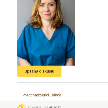
Späť na diskusiu
←
Predchádzajúci Článok