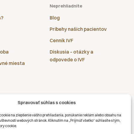
Neprehliadnite
s?
Blog
Príbehy našich pacientov
Cenník IVF
doba
Diskusia – otázky a
odpovede o IVF
vné miesta
Spravovať súhlas s cookies
ookie na zlepšenie vášho prehliadania, ponúkanie reklám alebo obsahu na
števnosti webových stránok. Kliknutím na „Prijmúť všetko“ súhlasíte s tým,
ry cookie.