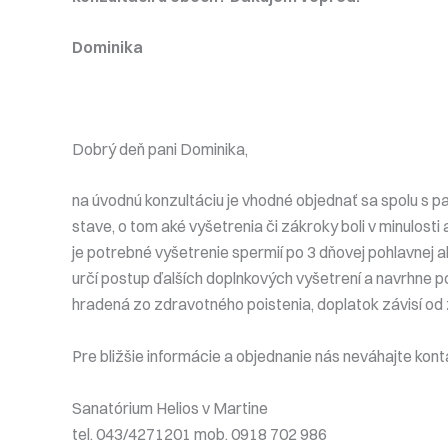
Dominika
Dobrý deň pani Dominika,
na úvodnú konzultáciu je vhodné objednať sa spolu s 
stave, o tom aké vyšetrenia či zákroky boli v minulos
je potrebné vyšetrenie spermií po 3 dňovej pohlavnej
určí postup ďalších doplnkových vyšetrení a navrhne p
hradená zo zdravotného poistenia, doplatok závisí od
Pre bližšie informácie a objednanie nás neváhajte kont
Sanatórium Helios v Martine
tel. 043/4271201 mob. 0918 702 986