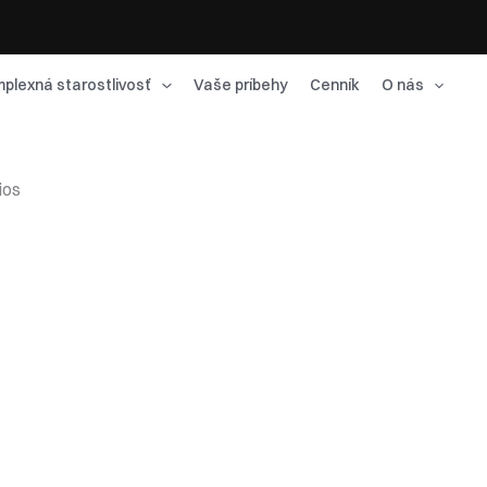
plexná starostlivosť
Vaše príbehy
Cenník
O nás
ios