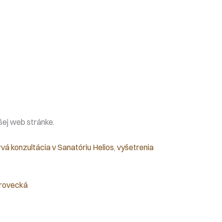
šej web stránke.
vá konzultácia v Sanatóriu Helios
, 
vyšetrenia
arovecká