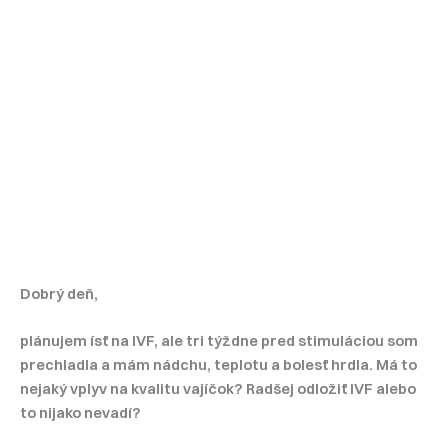
Dobrý deň,
plánujem ísť na IVF, ale tri týždne pred stimuláciou som
prechladla a mám nádchu, teplotu a bolesť hrdla. Má to
nejaký vplyv na kvalitu vajíčok? Radšej odložiť IVF alebo
to nijako nevadí?