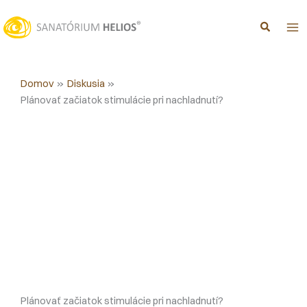
Preskočiť
na
obsah
Domov
Diskusia
Plánovať začiatok stimulácie pri nachladnutí?
Plánovať začiatok stimulácie pri nachladnutí?