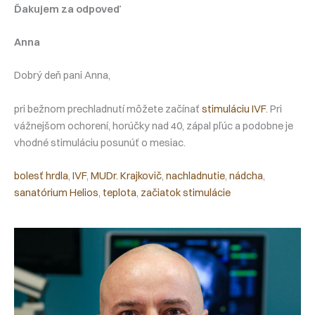
Ďakujem za odpoveď
Anna
Dobrý deň pani Anna,
pri bežnom prechladnutí môžete začínať
stimuláciu IVF
. Pri
vážnejšom ochorení, horúčky nad 40, zápal pľúc a podobne je
vhodné stimuláciu posunúť o mesiac.
bolesť hrdla
, 
IVF
, 
MUDr. Krajkovič
, 
nachladnutie
, 
nádcha
, 
sanatórium Helios
, 
teplota
, 
začiatok stimulácie