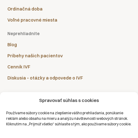
Ordinačná doba
Voľné pracovné miesta
Neprehliadnite
Blog
Príbehy našich pacientov
Cenník IVF
Diskusia – otázky a odpovede o IVF
Spravovať súhlas s cookies
Sanatórium Helios je partnerom všetkých zdravotných
Používame súbory cookie na zlepšenie vášho prehliadania, ponúkanie
poisťovní:
reklám alebo obsahu na mieru a analýzu návštevnosti webových stránok.
Kliknutím na „Prijmúť všetko“ súhlasíte s tým, ako používame súbory cookie.