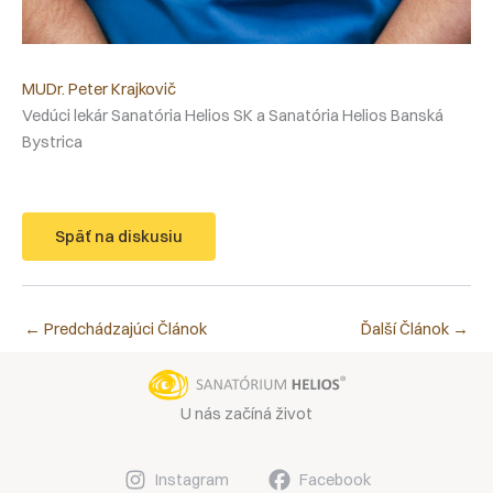
MUDr. Peter Krajkovič
Vedúci lekár Sanatória Helios SK a Sanatória Helios Banská
Bystrica
Späť na diskusiu
←
Predchádzajúci Článok
Ďalší Článok
→
U nás začíná život
Instagram
Facebook