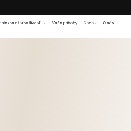
plexná starostlivosť
Vaše príbehy
Cenník
O nás