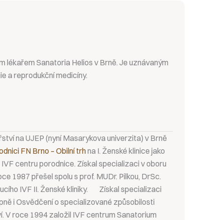
ím lékařem Sanatoria Helios v Brně. Je uznávaným
ie a reprodukční medicíny.
řství na UJEP (nyní Masarykova univerzita) v Brně
dnici FN Brno – Obilní trh
na I. Ženské klinice jako
IVF centru porodnice. Získal specializaci v oboru
oce 1987 přešel spolu s prof. MUDr. Pilkou, DrSc.
ucího IVF II. Ženské kliniky. Získal specializaci
upně i Osvědčení o specializované způsobilosti
ví. V roce 1994 založil IVF centrum Sanatorium