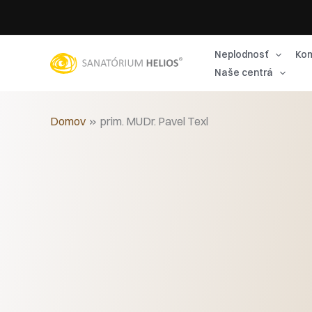
Preskočiť
na
obsah
Neplodnosť
Kom
Naše centrá
Domov
prim. MUDr. Pavel Texl