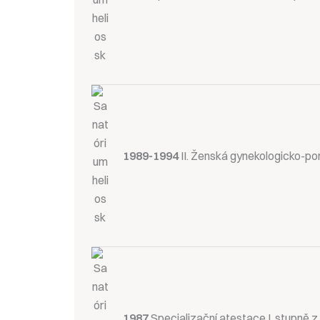
1989-1994
II. Ženská gynekologicko-por
1987
Specializační atestace I. stupně z