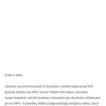
Dobrý deň,
chcem sa informovať či môžem riešiť/realizovať IVF
počas liečby na HPV vírus?
Mám 40 rokov, užívam
Isoprinosine zatiaľ mesiac a budem po druhom očkovaní
proti HPV. Výsledky AMH zodpovedajú môjmu veku, ľavý