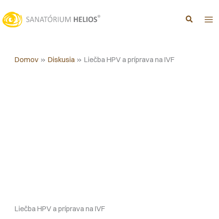
Preskočiť
na
obsah
Domov
Diskusia
Liečba HPV a príprava na IVF
Liečba HPV a príprava na IVF