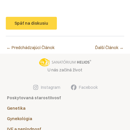
Späť na diskusiu
←
Predchádzajúci Článok
Ďalší Článok
→
U nás začíná život
Instagram
Facebook
Poskytovaná starostlivosť
Genetika
Gynekológia
IVF a neplodnosť