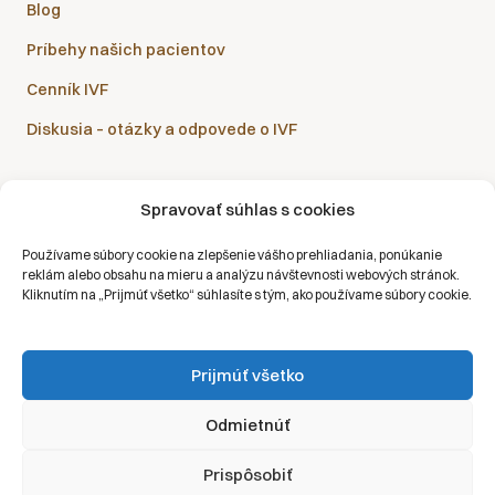
Blog
Príbehy našich pacientov
Cenník IVF
Diskusia – otázky a odpovede o IVF
Spravovať súhlas s cookies
Sanatórium Helios je partnerom všetkých zdravotných
Používame súbory cookie na zlepšenie vášho prehliadania, ponúkanie
poisťovní:
reklám alebo obsahu na mieru a analýzu návštevnosti webových stránok.
Kliknutím na „Prijmúť všetko“ súhlasíte s tým, ako používame súbory cookie.
Prijmúť všetko
Copyright © 2026 | Všetky práva vyhradené | Sanatórium Helios SK
Odmietnúť
Ochrana osobných údajov
Prispôsobiť
Právne vyhlásenie