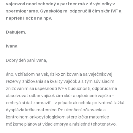
vajcovod nepriechodný a partner má zlé výsledky v
spermiograme. Gynekológ mi odporučili čím skôr IVF aj
napriek liečbe na hpv.
Ďakujem.
Ivana
Dobrý deň pani Ivana,
áno, vzhľadom na vek, riziko znižovania sa vaječníkovej
rezervy, znižovania sa kvality vajíčok a s tým súvisiacim
znižovaním sa úspešnosti IVF v budúcnosti, odporúčame
absolvovať odber vajíčok čím skôr a oplodnené vajíčka –
embryá si dať zamraziť – v prípade ak nebola potvrdená ťažká
dysplázia krčka maternice. Po ukončení očkovania a
kontrolnom onkocytologickom stere krčka maternice
môžeme plánovať vklad embrya a následné tehotenstvo.