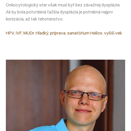
Onkocytologický ster však musí byť bez závažnej dysplázie.
Ak by bola potvrdená ťažšia dysplázia je potrebná najprv
konizácia, až tak tehotenstvo.
HPV
, 
IVF
, 
MUDr. Hladký
, 
príprava
, 
sanatórium Helios
, 
vyšší vek