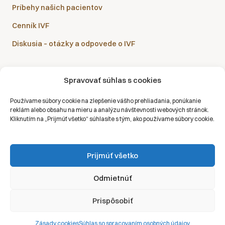
Príbehy našich pacientov
Cenník IVF
Diskusia – otázky a odpovede o IVF
Spravovať súhlas s cookies
Sanatórium Helios je partnerom všetkých zdravotných
Používame súbory cookie na zlepšenie vášho prehliadania, ponúkanie
poisťovní:
reklám alebo obsahu na mieru a analýzu návštevnosti webových stránok.
Kliknutím na „Prijmúť všetko“ súhlasíte s tým, ako používame súbory cookie.
Prijmúť všetko
Copyright © 2026 | Všetky práva vyhradené | Sanatórium Helios SK
Odmietnúť
Ochrana osobných údajov
Prispôsobiť
Právne vyhlásenie
Zásady cookies
Zásady cookies
Súhlas so spracovaním osobných údajov