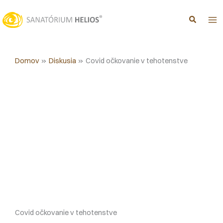
Preskočiť
na
obsah
Domov
Diskusia
Covid očkovanie v tehotenstve
Covid očkovanie v tehotenstve