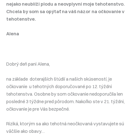
nejako neublíži plodu a neovplyvní moje tehotenstvo.
Chcela by som sa opýtať na váš názor na očkovanie v
tehotenstve.
Alena
Dobrý deň pani Alena,
na základe doterajších štúdií a našich skúseností, je
očkovanie u tehotných doporučované po 12. týždni
tehotenstva. Osobne by som očkovanie nedoporučila len
posledné 3 týždne pred pôrodom. Nakoľko ste v 21. týždni,
očkovanie je pre Vás bezpečné.
Riziká, ktorým sa ako tehotná neočkovaná vystavujete sú
väčšie ako obavy…