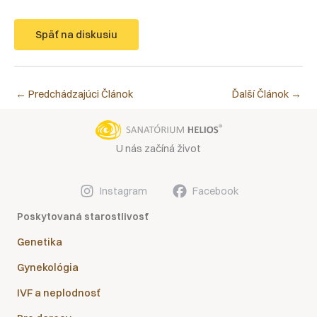
Späť na diskusiu
←
Predchádzajúci Článok
Ďalší Článok
→
U nás začíná život
Instagram
Facebook
Poskytovaná starostlivosť
Genetika
Gynekológia
IVF a neplodnosť