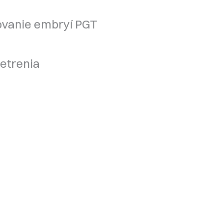
ovanie embryí PGT
šetrenia