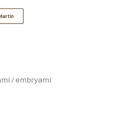
Martin
kami / embryami