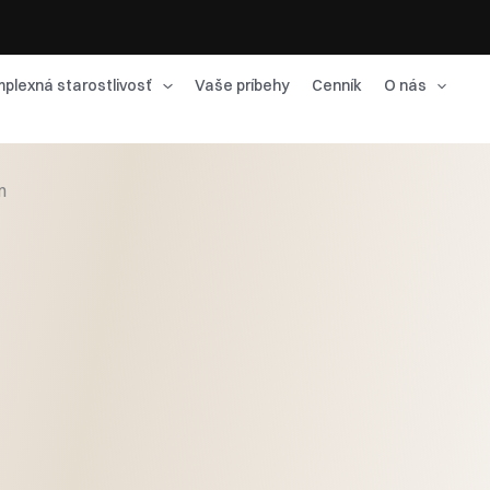
plexná starostlivosť
Vaše príbehy
Cenník
O nás
n