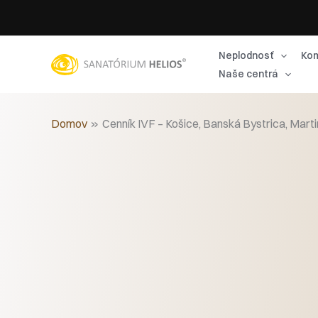
Preskočiť
na
obsah
Neplodnosť
Kom
Naše centrá
Domov
Cenník IVF – Košice, Banská Bystrica, Marti