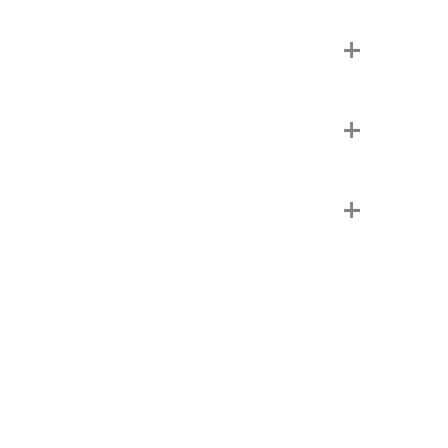
+
+
+