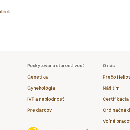
alíček
Poskytovaná starostlivosť
O nás
Genetika
Prečo Helio
Gynekológia
Náš tím
IVF a neplodnosť
Certifikácia
Pre darcov
Ordinačná 
Voľné praco