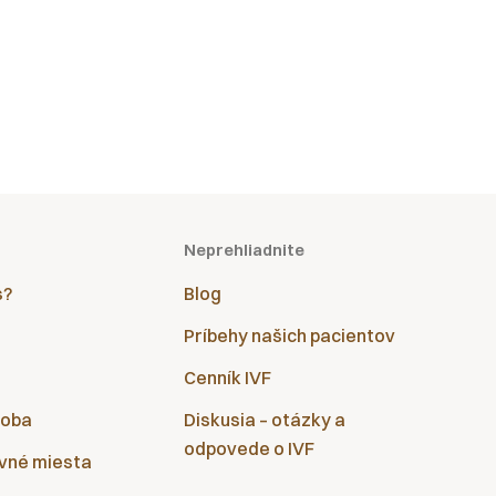
Neprehliadnite
s?
Blog
Príbehy našich pacientov
Cenník IVF
doba
Diskusia – otázky a
odpovede o IVF
vné miesta