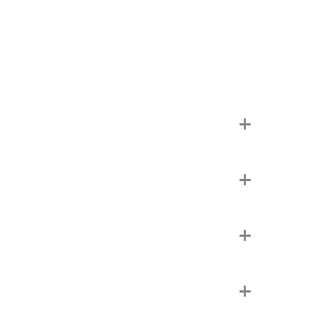
+
+
+
+