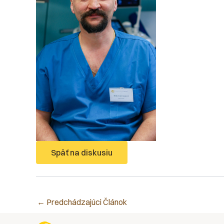
Späť na diskusiu
←
Predchádzajúci Článok