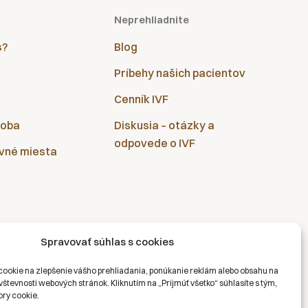
Neprehliadnite
s?
Blog
Príbehy našich pacientov
Cenník IVF
doba
Diskusia – otázky a
odpovede o IVF
vné miesta
Spravovať súhlas s cookies
ookie na zlepšenie vášho prehliadania, ponúkanie reklám alebo obsahu na
števnosti webových stránok. Kliknutím na „Prijmúť všetko“ súhlasíte s tým,
ry cookie.