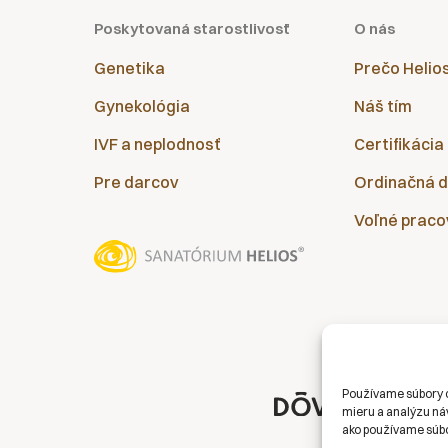
Poskytovaná starostlivosť
O nás
Genetika
Prečo Helio
Gynekológia
Náš tím
IVF a neplodnosť
Certifikácia
Pre darcov
Ordinačná 
Voľné praco
Používame súbory c
mieru a analýzu náv
ako používame súbo