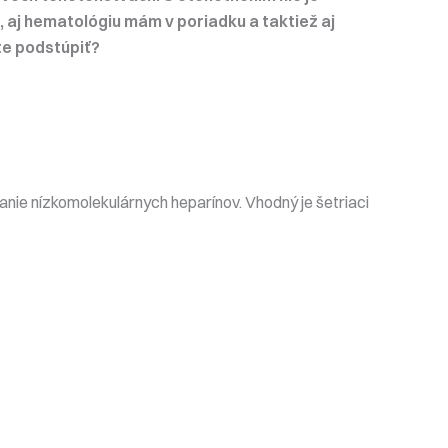
 aj hematológiu mám v poriadku a taktiež aj
te podstúpiť?
anie nízkomolekulárnych heparínov. Vhodný je šetriaci