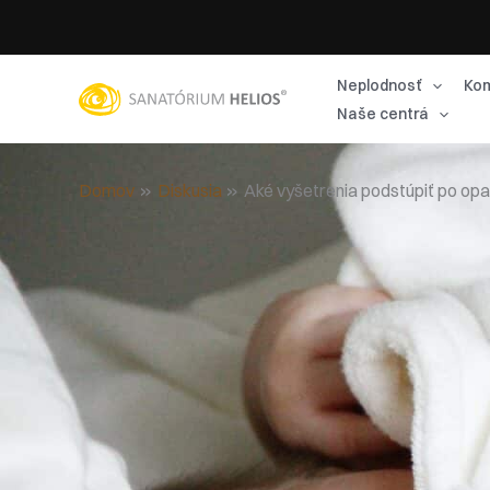
Preskočiť
na
obsah
Neplodnosť
Kom
Naše centrá
Domov
Diskusia
Aké vyšetrenia podstúpiť po opa