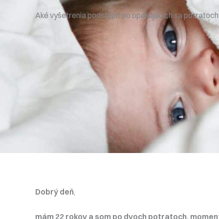
Aké vyšetrenia podstúpiť po opakujúcich sa potratoch
Dobrý deň
,
mám 22 rokov a som po dvoch potratoch, momentál