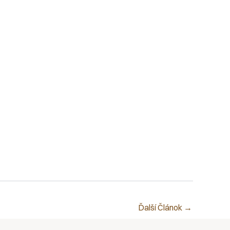
Ďalší Článok
→