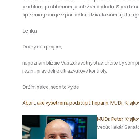
problém, problémom je udržanie plodu. S partner
spermiogram je v poriadku. Užívala som aj Utroge
Lenka
Dobrý deň prajem,
nepoznám bližšie Váš zdravotný stav. Určite by som pr
režim, pravidelné ultrazvukové kontroly.
Držím palce, nech to vyjde
Abort
, 
aké vyšetrenia podstúpiť
, 
heparín
, 
MUDr. Krajko
MUDr. Peter Krajko
Vedúci lekár Sanató