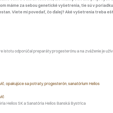
om máme za sebou genetické vyšetrenia, tie sú v poriadku,
stan. Viete mi povedať, čo ďalej? Aké vyšetrenia treba eš
e istotu odporúčal preparáty progesterónu a na zváženie je užív
vič
, 
opakujúce sa potraty
, 
progesterón
, 
sanatórium Helios
vič
ria Helios SK a Sanatória Helios Banská Bystrica