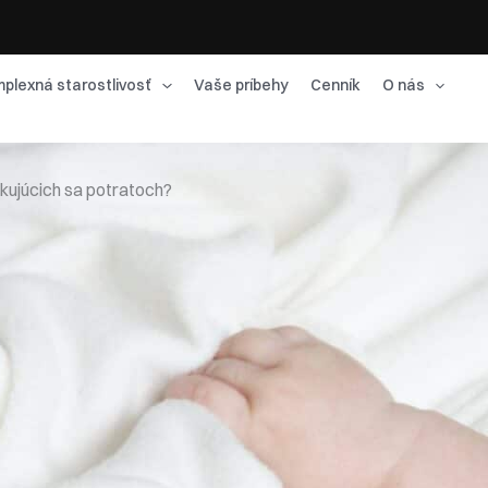
plexná starostlivosť
Vaše príbehy
Cenník
O nás
kujúcich sa potratoch?