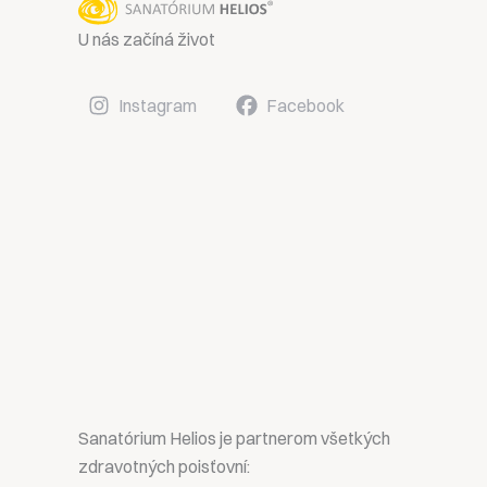
U nás začíná život
Instagram
Facebook
Sanatórium Helios je partnerom všetkých
zdravotných poisťovní: