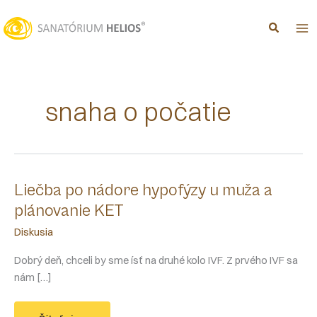
Preskočiť
na
obsah
snaha o počatie
Liečba po nádore hypofýzy u muža a
plánovanie KET
Diskusia
Dobrý deň, chceli by sme ísť na druhé kolo IVF. Z prvého IVF sa
nám […]