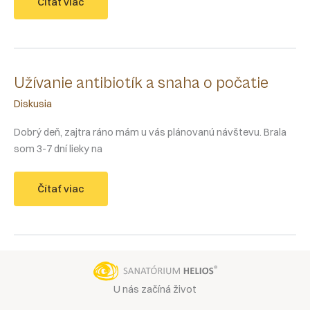
Liečba
Čítať viac
po
nádore
hypofýzy
u
muža
a
plánovanie
KET
Užívanie antibiotík a snaha o počatie
Diskusia
Dobrý deň, zajtra ráno mám u vás plánovanú návštevu. Brala
som 3-7 dní lieky na
Užívanie
Čítať viac
antibiotík
a
snaha
o
počatie
U nás začíná život