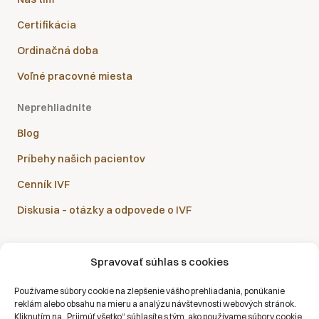
Certifikácia
Ordinačná doba
Voľné pracovné miesta
Neprehliadnite
Blog
Príbehy našich pacientov
Cenník IVF
Diskusia – otázky a odpovede o IVF
Spravovať súhlas s cookies
Sanatórium Helios je partnerom všetkých zdravotných
Používame súbory cookie na zlepšenie vášho prehliadania, ponúkanie
poisťovní:
reklám alebo obsahu na mieru a analýzu návštevnosti webových stránok.
Kliknutím na „Prijmúť všetko“ súhlasíte s tým, ako používame súbory cookie.