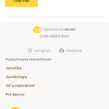
Dieťa
Čítať viac
z
darovaného
vajíčka
a
vrodené
vývojové
chyby
U nás začíná život
Instagram
Facebook
Poskytovaná starostlivosť
Genetika
Gynekológia
IVF a neplodnosť
Pre darcov