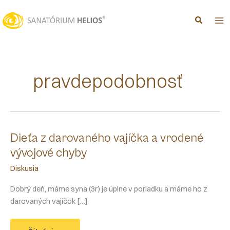
Preskočiť
na
obsah
pravdepodobnosť
Dieťa z darovaného vajíčka a vrodené
vývojové chyby
Diskusia
Dobrý deň, máme syna (3r) je úplne v poriadku a máme ho z
darovaných vajíčok […]