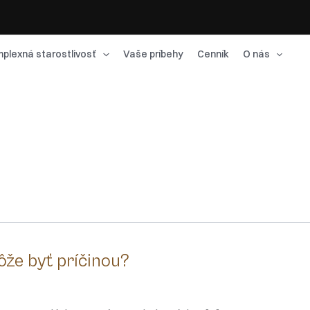
plexná starostlivosť
Vaše príbehy
Cenník
O nás
že byť príčinou?