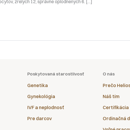
cytov, zrelých 12, správne oplodnených 6. […]
Poskytovaná starostlivosť
O nás
Genetika
Prečo Helio
Gynekológia
Náš tím
IVF a neplodnosť
Certifikácia
Pre darcov
Ordinačná 
Voľné praco