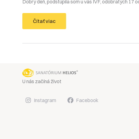
Dobrý deň, podstúpila som u vás IVF, odobratých 17 oo
Embryá
Čítať viac
nevhodné
na
vklad
–
čo
môže
byť
príčinou?
U nás začíná život
Instagram
Facebook