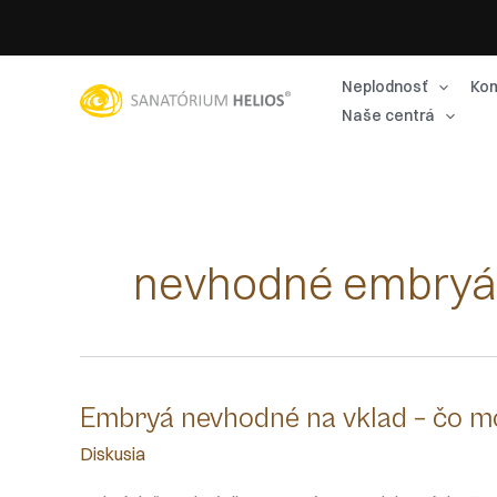
Preskočiť
na
obsah
Neplodnosť
Kom
Naše centrá
nevhodné embryá
Embryá nevhodné na vklad – čo mô
Diskusia