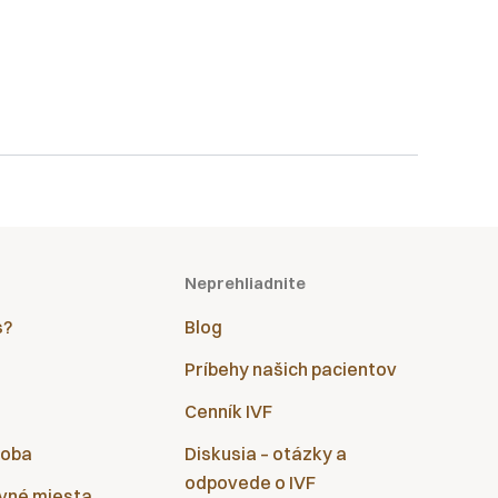
Neprehliadnite
s?
Blog
Príbehy našich pacientov
Cenník IVF
doba
Diskusia – otázky a
odpovede o IVF
vné miesta