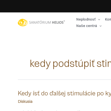
Preskočiť
na
obsah
Neplodnosť
Kom
Naše centrá
kedy podstúpiť st
Kedy ísť do ďalšej stimulácie po k
Diskusia