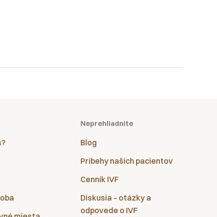
Neprehliadnite
s?
Blog
Príbehy našich pacientov
Cenník IVF
doba
Diskusia – otázky a
odpovede o IVF
vné miesta