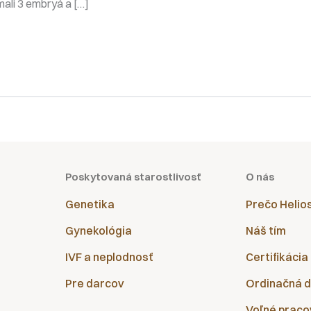
ali 3 embryá a […]
Poskytovaná starostlivosť
O nás
Genetika
Prečo Helio
Gynekológia
Náš tím
IVF a neplodnosť
Certifikácia
Pre darcov
Ordinačná 
Voľné praco