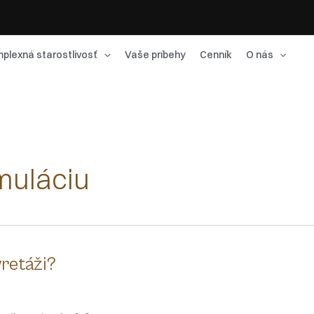
plexná starostlivosť
Vaše príbehy
Cenník
O nás
imuláciu
yretáži?