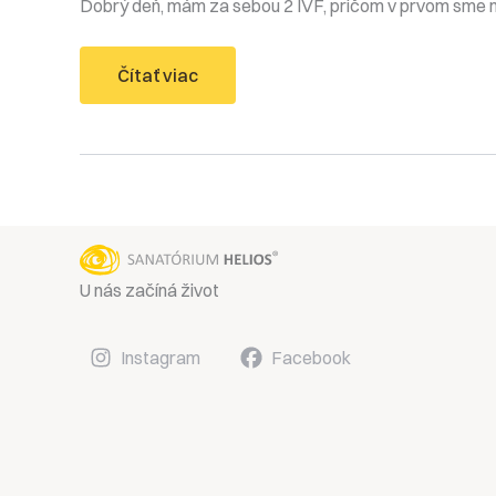
Dobrý deň, mám za sebou 2 IVF, pričom v prvom sme m
Kedy
Čítať viac
ísť
do
ďalšej
stimulácie
po
kyretáži?
U nás začíná život
Instagram
Facebook