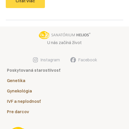
Ranné
Čítať viac
štádium
tehotenstva
na
ultrazvuku
U nás začíná život
Instagram
Facebook
Poskytovaná starostlivosť
Genetika
Gynekológia
IVF a neplodnosť
Pre darcov