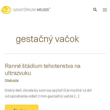
Preskočiť
na
obsah
gestačný vačok
Ranné štádium tehotenstva na
ultrazvuku
Diskusia
Dobrý deň, chcela by som sa opýtať či je možné 14 dní
od oplodnenia vidieť 2 mm gestačný vačok […]