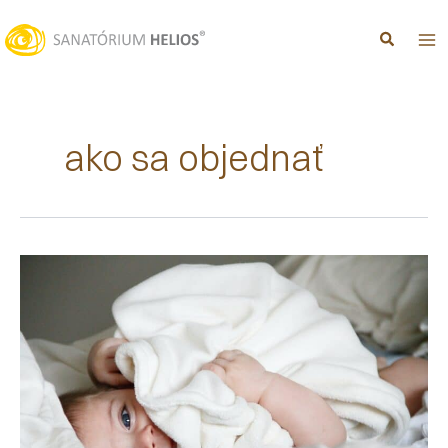
Preskočiť
na
obsah
ako sa objednať