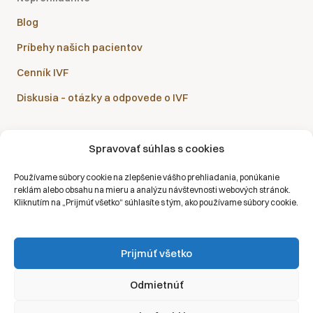
Blog
Príbehy našich pacientov
Cenník IVF
Diskusia – otázky a odpovede o IVF
Spravovať súhlas s cookies
Sanatórium Helios je partnerom všetkých zdravotných
Používame súbory cookie na zlepšenie vášho prehliadania, ponúkanie
poisťovní:
reklám alebo obsahu na mieru a analýzu návštevnosti webových stránok.
Kliknutím na „Prijmúť všetko“ súhlasíte s tým, ako používame súbory cookie.
Prijmúť všetko
Copyright © 2026 | Všetky práva vyhradené | Sanatórium Helios SK
Odmietnúť
Ochrana osobných údajov