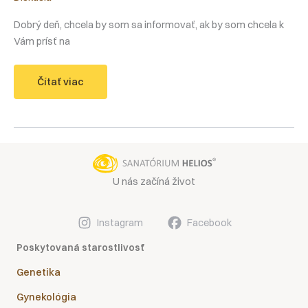
Dobrý deň, chcela by som sa informovať, ak by som chcela k
Vám prísť na
Ako
Čítať viac
sa
objednať
na
vyšetrenie
do
Sanatória
Helios?
U nás začíná život
Instagram
Facebook
Poskytovaná starostlivosť
Genetika
Gynekológia