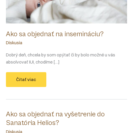
Ako sa objednať na insemináciu?
Diskusia
Dobrý deň, chcela by som opýtať či by bolo možné u vás
absolvovať IUI, chodíme […]
Ako
Čítať viac
sa
objednať
na
insemináciu?
Ako sa objednať na vyšetrenie do
Sanatória Helios?
Diskusia