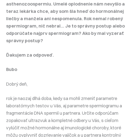
asthenozoospermiu. Umelé oplodnenie nám nevyšlo a
teraz lekárka chce, aby som šla hneď do hormonálnej
liečby a manžela ani nespomenula. Rok nemal robený
spermiogram, nič nebral… Je to správny postup alebo
odporúčate najprv spermiogram? Ako by mal vyzerať
správny postup?
Ďakujem za odpoveď.
Bubo
Dobrý deň,
rok je naozaj dlhá doba, kedy sa mohli zmeniť parametre
laboratórnych testov u Vás, aj parametre spermiogramu a
fragmentácie DNA spermií u partnera. Určite odporúčam
zopakovať ultrazvuk a kompletné odbery u Vás, s cieľom
vylúčiť možné hormonálne aj imunologické choroby, ktoré
môžu ovplyvniť dozrievanie vajíčok a u partnera kontrolný