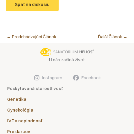
Späť na diskusiu
←
Predchádzajúci Článok
Ďalší Článok
→
U nás začíná život
Instagram
Facebook
Poskytovaná starostlivosť
Genetika
Gynekológia
IVF a neplodnosť
Pre darcov