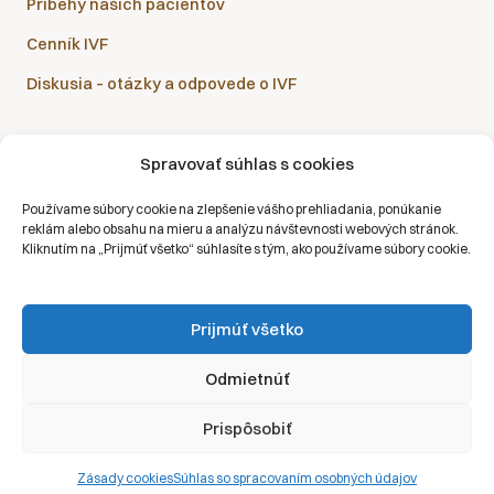
Príbehy našich pacientov
Cenník IVF
Diskusia – otázky a odpovede o IVF
Spravovať súhlas s cookies
Sanatórium Helios je partnerom všetkých zdravotných
Používame súbory cookie na zlepšenie vášho prehliadania, ponúkanie
poisťovní:
reklám alebo obsahu na mieru a analýzu návštevnosti webových stránok.
Kliknutím na „Prijmúť všetko“ súhlasíte s tým, ako používame súbory cookie.
Prijmúť všetko
Copyright © 2026 | Všetky práva vyhradené | Sanatórium Helios SK
Odmietnúť
Ochrana osobných údajov
Prispôsobiť
Právne vyhlásenie
Zásady cookies
Zásady cookies
Súhlas so spracovaním osobných údajov