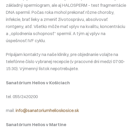
základný spermiogram, ale aj HALOSPERM – test fragmentácie
DNA spermií. Počas roka mohol prekonať rôzne choroby,
infekcie, brať lieky a zmeniť životosprávu, absolvovať
rontgeny, atď. Všetko môže mať vplyv na kvalitu, koncentráciu
a „oplodnenia schopnosť“ spermií. A tým aj vplyv na
úspešnosť IVF cyklu.
Pripájam kontakty na naše kliniky, pre objednanie volajte na
telefónne číslo vybranej recepcie (v pracovné dni medzi 07:00-
15:30). Výmenný lístok nepotrebujete.
Sanatórium Helios v Košiciach
tel. 055/2420200
mail.
info@sanatoriumhelioskosice.sk
Sanatórium Helios v Martine