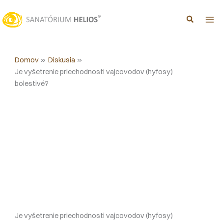
Preskočiť
na
obsah
Domov
Diskusia
Je vyšetrenie priechodnosti vajcovodov (hyfosy)
bolestivé?
Je vyšetrenie priechodnosti vajcovodov (hyfosy)