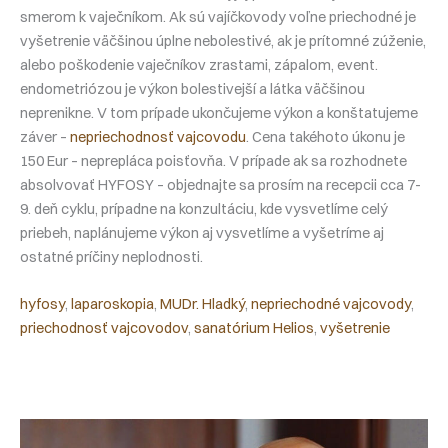
smerom k vaječníkom. Ak sú vajíčkovody voľne priechodné je
vyšetrenie väčšinou úplne nebolestivé, ak je prítomné zúženie,
alebo poškodenie vaječníkov zrastami, zápalom, event.
endometriózou je výkon bolestivejší a látka väčšinou
neprenikne. V tom prípade ukončujeme výkon a konštatujeme
záver –
nepriechodnosť vajcovodu
. Cena takéhoto úkonu je
150 Eur – neprepláca poisťovňa. V prípade ak sa rozhodnete
absolvovať HYFOSY – objednajte sa prosím na recepcii cca 7-
9. deň cyklu, prípadne na konzultáciu, kde vysvetlíme celý
priebeh, naplánujeme výkon aj vysvetlíme a vyšetríme aj
ostatné príčiny neplodnosti.
hyfosy
, 
laparoskopia
, 
MUDr. Hladký
, 
nepriechodné vajcovody
, 
priechodnosť vajcovodov
, 
sanatórium Helios
, 
vyšetrenie