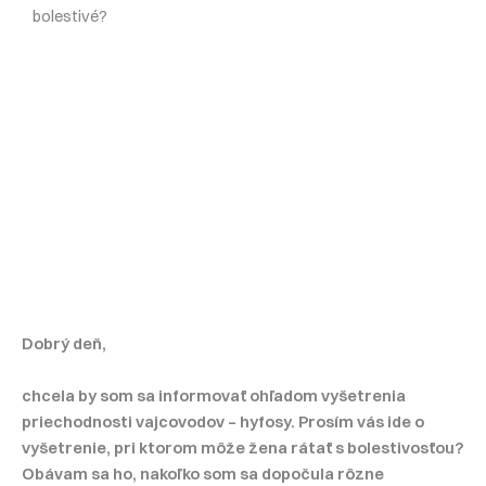
bolestivé?
Dobrý deň,
chcela by som sa informovať ohľadom vyšetrenia
priechodnosti vajcovodov – hyfosy. Prosím vás ide o
vyšetrenie, pri ktorom môže žena rátať s bolestivosťou?
Obávam sa ho, nakoľko som sa dopočula rôzne