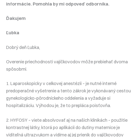
informácie. Pomohla by mi odpoveď odborníka.
Ďakujem
Ľubka
Dobrý deň Ľubka,
Overenie priechodnosti vajíčkovodov môže prebiehať dvoma
spôsobmi.
1. Laparoskopicky v celkovej anestézii – je nutné interné
predoperačné vyšetrenie a tento zákrok je vykonávaný cestou
gynekologicko-pôrodníckeho oddelenia a vyžaduje si
hospitalizáciu. Výhodou je, že to prepláca poisťovňa.
2. HYFOSY – viete absolvovať aj na našich klinikách – použitie
kontrastnej látky, ktorá po aplikácii do dutiny maternice je
viditeľná ultrazvukom a vidíme aj jej prienik do vajíčkovodov