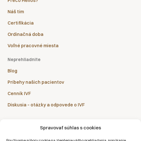
Prečo Helios?
Náš tím
Certifikácia
Ordinačná doba
Voľné pracovné miesta
Neprehliadnite
Blog
Príbehy našich pacientov
Cenník IVF
Diskusia – otázky a odpovede o IVF
Spravovať súhlas s cookies
Sanatórium Helios je partnerom všetkých zdravotných
Používame súbory cookie na zlepšenie vášho prehliadania, ponúkanie