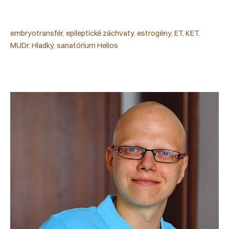
embryotransfér
, 
epileptické záchvaty
, 
estrogény
, 
ET
, 
KET
, 
MUDr. Hladký
, 
sanatórium Helios