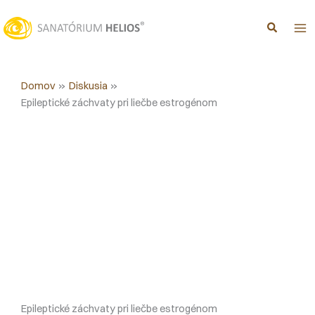
Preskočiť
na
obsah
Domov
Diskusia
Epileptické záchvaty pri liečbe estrogénom
Epileptické záchvaty pri liečbe estrogénom