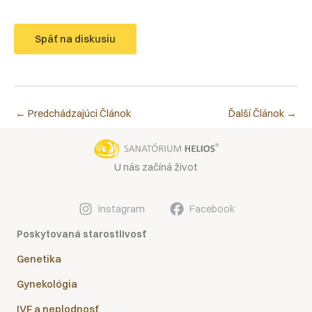
Späť na diskusiu
←
Predchádzajúci Článok
Ďalší Článok
→
U nás začíná život
Instagram
Facebook
Poskytovaná starostlivosť
Genetika
Gynekológia
IVF a neplodnosť