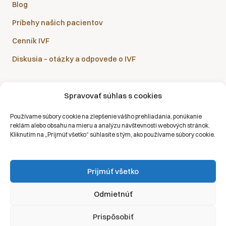
Blog
Príbehy našich pacientov
Cenník IVF
Diskusia – otázky a odpovede o IVF
Spravovať súhlas s cookies
Sanatórium Helios je partnerom všetkých zdravotných
Používame súbory cookie na zlepšenie vášho prehliadania, ponúkanie
poisťovní:
reklám alebo obsahu na mieru a analýzu návštevnosti webových stránok.
Kliknutím na „Prijmúť všetko“ súhlasíte s tým, ako používame súbory cookie.
Prijmúť všetko
Copyright © 2026 | Všetky práva vyhradené | Sanatórium Helios SK
Odmietnúť
Ochrana osobných údajov
Prispôsobiť
Právne vyhlásenie