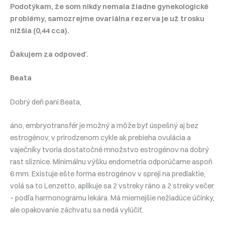
Podotýkam, že som nikdy nemala žiadne gynekologické
problémy, samozrejme ovariálna rezerva je už trosku
nižšia (0,44 cca).
Ďakujem za odpoveď.
Beata
Dobrý deň pani Beata,
áno, embryotransfér je možný a môže byť úspešný aj bez
estrogénov, v prirodzenom cykle ak prebieha ovulácia a
vaječníky tvoria dostatočné množstvo estrogénov na dobrý
rast sliznice. Minimálnu výšku endometria odporúčame aspoň
6 mm. Existuje ešte forma estrogénov v spreji na predlaktie,
volá sa to Lenzetto, aplikuje sa 2 vstreky ráno a 2 streky večer
– podľa harmonogramu lekára. Má miernejšie nežiadúce účinky,
ale opakovanie záchvatu sa nedá vylúčiť.