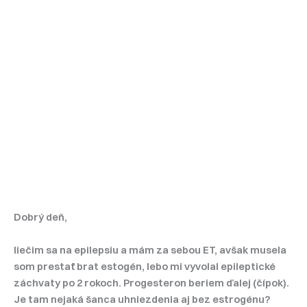
Dobrý deň,
liečim sa na epilepsiu a mám za sebou ET, avšak musela
som prestať brat estogén, lebo mi vyvolal epileptické
záchvaty po 2 rokoch. Progesteron beriem ďalej (čípok).
Je tam nejaká šanca uhniezdenia aj bez estrogénu?